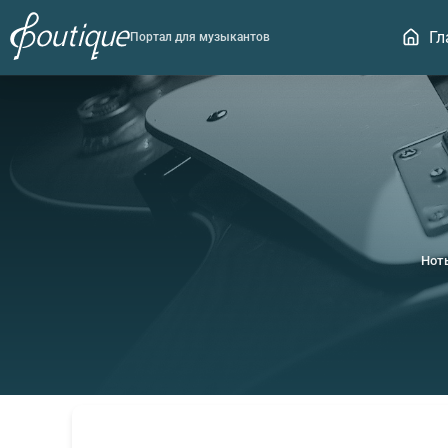
Гл
Портал для музыкантов
Нот