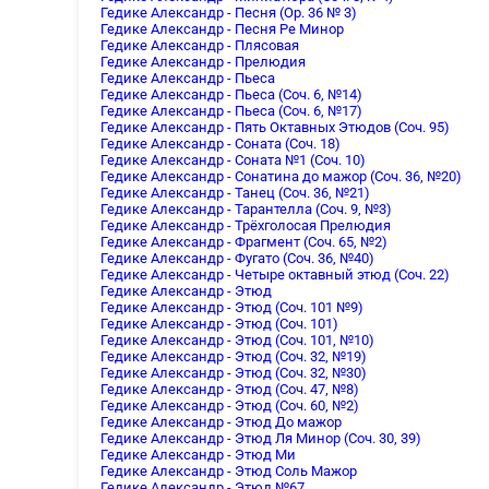
Гедике Александр - Песня (Op. 36 № 3)
Гедике Александр - Песня Ре Минор
Гедике Александр - Плясовая
Гедике Александр - Прелюдия
Гедике Александр - Пьеса
Гедике Александр - Пьеса (Соч. 6, №14)
Гедике Александр - Пьеса (Соч. 6, №17)
Гедике Александр - Пять Октавных Этюдов (Соч. 95)
Гедике Александр - Соната (Соч. 18)
Гедике Александр - Соната №1 (Соч. 10)
Гедике Александр - Сонатина до мажор (Соч. 36, №20)
Гедике Александр - Танец (Соч. 36, №21)
Гедике Александр - Тарантелла (Соч. 9, №3)
Гедике Александр - Трёхголосая Прелюдия
Гедике Александр - Фрагмент (Соч. 65, №2)
Гедике Александр - Фугато (Соч. 36, №40)
Гедике Александр - Четыре октавный этюд (Соч. 22)
Гедике Александр - Этюд
Гедике Александр - Этюд (Соч. 101 №9)
Гедике Александр - Этюд (Соч. 101)
Гедике Александр - Этюд (Соч. 101, №10)
Гедике Александр - Этюд (Соч. 32, №19)
Гедике Александр - Этюд (Соч. 32, №30)
Гедике Александр - Этюд (Соч. 47, №8)
Гедике Александр - Этюд (Соч. 60, №2)
Гедике Александр - Этюд До мажор
Гедике Александр - Этюд Ля Минор (Соч. 30, 39)
Гедике Александр - Этюд Ми
Гедике Александр - Этюд Соль Мажор
Гедике Александр - Этюд №67