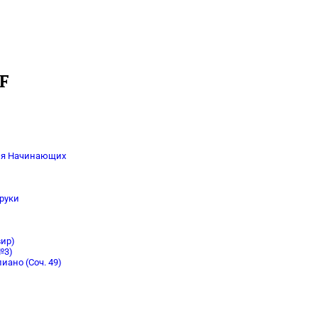
F
для Начинающих
 руки
вир)
№3)
иано (Соч. 49)