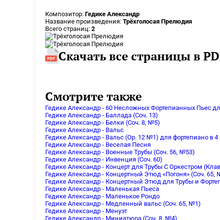
Композитор:
Гедике Александр
Название произведения:
Трёхголосая Прелюдия
Всего страниц:
2
Скачать все страницы в PD
Смотрите также
Гедике Александр - 60 Несложных Фортепианных Пьес 
Гедике Александр - Баллада (Соч. 13)
Гедике Александр - Белки (Соч. 8, №5)
Гедике Александр - Вальс
Гедике Александр - Вальс (Op. 12 №1) для фортепиано в 4
Гедике Александр - Веселая Песня
Гедике Александр - Военные Трубы (Соч. 56, №53)
Гедике Александр - Инвенция (Соч. 60)
Гедике Александр - Концерт для Трубы С Оркестром (Кла
Гедике Александр - Концертный Этюд «Погоня» (Соч. 65, 
Гедике Александр - Концертный Этюд для Трубы и Фортеп
Гедике Александр - Маленькая Пьеса
Гедике Александр - Маленькое Рондо
Гедике Александр - Медленный вальс (Соч. 65, №1)
Гедике Александр - Менуэт
Гедике Александр - Миниатюра (Соч. 8, №4)