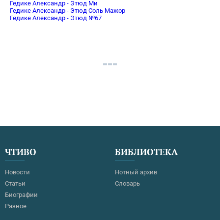
Гедике Александр - Этюд Ми
Гедике Александр - Этюд Соль Мажор
Гедике Александр - Этюд №67
ЧТИВО
БИБЛИОТЕКА
Новости
Нотный архив
Статьи
Словарь
Биографии
Разное