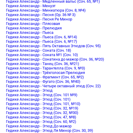
Гедике Александр - Медленный вальс (Соч. 65, №1)
Гедике Александр - Менуэт
Гедике Александр - Миниатюра (Соч. 8, №4)
Гедике Александр - Песня (Op. 36 № 3)
Гедике Александр - Песня Ре Минор
Гедике Александр - Плясовая
Гедике Александр - Прелюдия
Гедике Александр - Пьеса
Гедике Александр - Пьеса (Соч. 6, №14)
Гедике Александр - Пьеса (Соч. 6, №17)
Гедике Александр - Пять Октавных Этюдов (Соч. 95)
Гедике Александр - Соната (Соч. 18)
Гедике Александр - Соната №1 (Соч. 10)
Гедике Александр - Сонатина до мажор (Соч. 36, №20)
Гедике Александр - Танец (Соч. 36, №21)
Гедике Александр - Тарантелла (Соч. 9, №3)
Гедике Александр - Трёхголосая Прелюдия
Гедике Александр - Фрагмент (Соч. 65, №2)
Гедике Александр - Фугато (Соч. 36, №40)
Гедике Александр - Четыре октавный этюд (Соч. 22)
Гедике Александр - Этюд
Гедике Александр - Этюд (Соч. 101 №9)
Гедике Александр - Этюд (Соч. 101)
Гедике Александр - Этюд (Соч. 101, №10)
Гедике Александр - Этюд (Соч. 32, №19)
Гедике Александр - Этюд (Соч. 32, №30)
Гедике Александр - Этюд (Соч. 47, №8)
Гедике Александр - Этюд (Соч. 60, №2)
Гедике Александр - Этюд До мажор
Гедике Александр - Этюд Ля Минор (Соч. 30, 39)