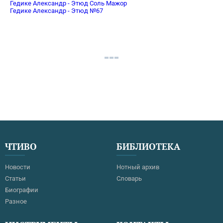
Гедике Александр - Этюд Соль Мажор
Гедике Александр - Этюд №67
ЧТИВО
БИБЛИОТЕКА
Новости
Нотный архив
Статьи
Словарь
Биографии
Разное