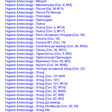
Гедике Александр - Менуэт
Гедике Александр - Миниатюра (Соч. 8, №4)
Гедике Александр - Песня (Op. 36 № 3)
Гедике Александр - Песня Ре Минор
Гедике Александр - Плясовая
Гедике Александр - Прелюдия
Гедике Александр - Пьеса
Гедике Александр - Пьеса (Соч. 6, №14)
Гедике Александр - Пьеса (Соч. 6, №17)
Гедике Александр - Пять Октавных Этюдов (Соч. 95)
Гедике Александр - Соната (Соч. 18)
Гедике Александр - Соната №1 (Соч. 10)
Гедике Александр - Сонатина до мажор (Соч. 36, №20)
Гедике Александр - Танец (Соч. 36, №21)
Гедике Александр - Тарантелла (Соч. 9, №3)
Гедике Александр - Трёхголосая Прелюдия
Гедике Александр - Фрагмент (Соч. 65, №2)
Гедике Александр - Фугато (Соч. 36, №40)
Гедике Александр - Четыре октавный этюд (Соч. 22)
Гедике Александр - Этюд
Гедике Александр - Этюд (Соч. 101 №9)
Гедике Александр - Этюд (Соч. 101)
Гедике Александр - Этюд (Соч. 101, №10)
Гедике Александр - Этюд (Соч. 32, №19)
Гедике Александр - Этюд (Соч. 32, №30)
Гедике Александр - Этюд (Соч. 47, №8)
Гедике Александр - Этюд (Соч. 60, №2)
Гедике Александр - Этюд До мажор
Гедике Александр - Этюд Ля Минор (Соч. 30, 39)
Гедике Александр - Этюд Ми