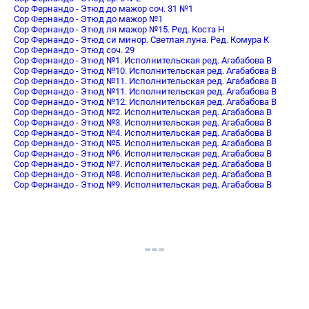
Сор Фернандо - Этюд до мажор соч. 31 №1
Сор Фернандо - Этюд до мажор №1
Сор Фернандо - Этюд ля мажор №15. Ред. Коста Н
Сор Фернандо - Этюд си минор. Светлая луна. Ред. Комура К
Сор Фернандо - Этюд соч. 29
Сор Фернандо - Этюд №1. Исполнительская ред. Агабабова В
Сор Фернандо - Этюд №10. Исполнительская ред. Агабабова В
Сор Фернандо - Этюд №11. Исполнительская ред. Агабабова В
Сор Фернандо - Этюд №11. Исполнительская ред. Агабабова В
Сор Фернандо - Этюд №12. Исполнительская ред. Агабабова В
Сор Фернандо - Этюд №2. Исполнительская ред. Агабабова В
Сор Фернандо - Этюд №3. Исполнительская ред. Агабабова В
Сор Фернандо - Этюд №4. Исполнительская ред. Агабабова В
Сор Фернандо - Этюд №5. Исполнительская ред. Агабабова В
Сор Фернандо - Этюд №6. Исполнительская ред. Агабабова В
Сор Фернандо - Этюд №7. Исполнительская ред. Агабабова В
Сор Фернандо - Этюд №8. Исполнительская ред. Агабабова В
Сор Фернандо - Этюд №9. Исполнительская ред. Агабабова В