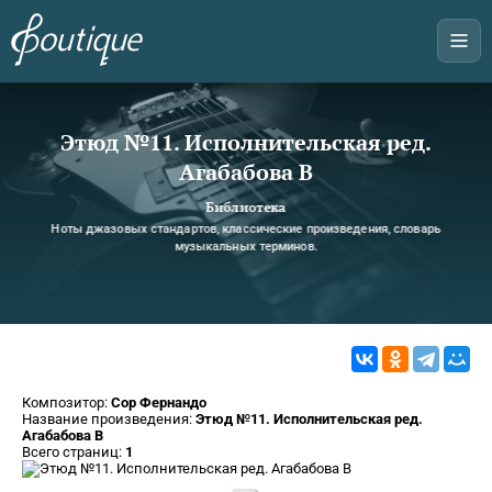
Этюд №11. Исполнительская ред.
Агабабова В
Библиотека
Ноты джазовых стандартов, классические произведения, словарь
музыкальных терминов.
Композитор:
Сор Фернандо
Название произведения:
Этюд №11. Исполнительская ред.
Агабабова В
Всего страниц:
1