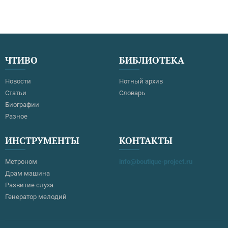
ЧТИВО
БИБЛИОТЕКА
Новости
Нотный архив
Статьи
Словарь
Биографии
Разное
ИНСТРУМЕНТЫ
КОНТАКТЫ
Метроном
info@boutique-project.ru
Драм машина
Развитие слуха
Генератор мелодий