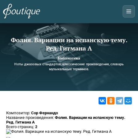
Фолия. Вариации на испанскую тему.
Ред. Гитмана А
Библиотека
Ноты джазовых стандартов, классические произведения, словарь
музыкальных терминов.
Композитор:
Сор Фернандо
Название произведения:
Фолия. Вариации на испанскую тему.
Ред. Гитмана А
Всего страниц:
2