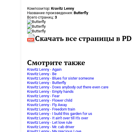
Композитор:
Kravitz Lenny
Название произведения:
Butterfly
Всего страниц:
3
Скачать все страницы в PD
Смотрите также
Kravitz Lenny - Again
Kravitz Lenny - Be
Kravitz Lenny - Blues for sister someone
Kravitz Lenny - Butterfly
Kravitz Lenny - Does anybody out there even care
Kravitz Lenny - Empty hands
Kravitz Lenny - Fear
Kravitz Lenny - Flower child
Kravitz Lenny - Fly Away
Kravitz Lenny - Freedom train
Kravitz Lenny - I build this garden for us
Kravitz Lenny - It ain't over till It's over
Kravitz Lenny - Let love rule
Kravitz Lenny - Mr. cab driver
Kravitz Lenny - My precious Love