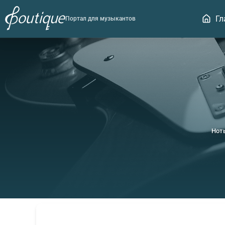
Гл
Портал для музыкантов
Нот