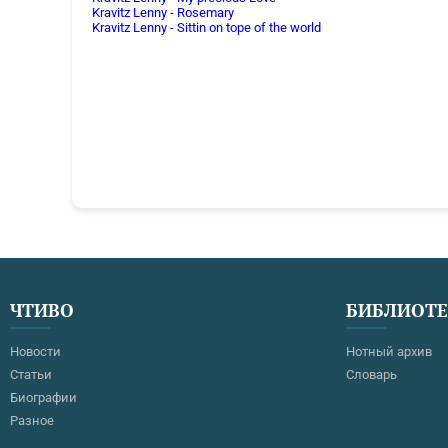
Kravitz Lenny - Rosemary
Kravitz Lenny - Sittin on tope of the world
ЧТИВО
БИБЛИОТ
Новости
Нотный архив
Статьи
Словарь
Биографии
Разное