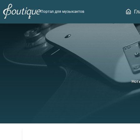
Гл
Портал для музыкантов
Нот