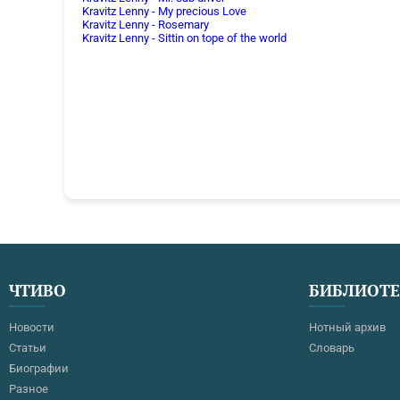
Kravitz Lenny - My precious Love
Kravitz Lenny - Rosemary
Kravitz Lenny - Sittin on tope of the world
ЧТИВО
БИБЛИОТ
Новости
Нотный архив
Статьи
Словарь
Биографии
Разное