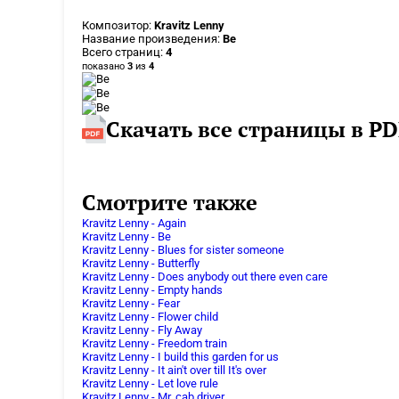
Композитор:
Kravitz Lenny
Название произведения:
Be
Всего страниц:
4
показано
3
из
4
Скачать все страницы в PD
Смотрите также
Kravitz Lenny - Again
Kravitz Lenny - Be
Kravitz Lenny - Blues for sister someone
Kravitz Lenny - Butterfly
Kravitz Lenny - Does anybody out there even care
Kravitz Lenny - Empty hands
Kravitz Lenny - Fear
Kravitz Lenny - Flower child
Kravitz Lenny - Fly Away
Kravitz Lenny - Freedom train
Kravitz Lenny - I build this garden for us
Kravitz Lenny - It ain't over till It's over
Kravitz Lenny - Let love rule
Kravitz Lenny - Mr. cab driver