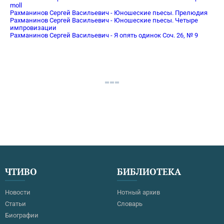
moll
Рахманинов Сергей Васильевич - Юношеские пьесы. Прелюдия
Рахманинов Сергей Васильевич - Юношеские пьесы. Четыре
импровизации
Рахманинов Сергей Васильевич - Я опять одинок Соч. 26, № 9
ЧТИВО
БИБЛИОТЕКА
Новости
Нотный архив
Статьи
Словарь
Биографии