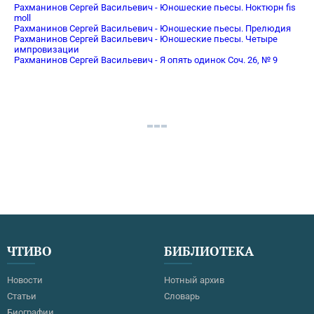
Рахманинов Сергей Васильевич - Юношеские пьесы. Ноктюрн fis
moll
Рахманинов Сергей Васильевич - Юношеские пьесы. Прелюдия
Рахманинов Сергей Васильевич - Юношеские пьесы. Четыре
импровизации
Рахманинов Сергей Васильевич - Я опять одинок Соч. 26, № 9
ЧТИВО
БИБЛИОТЕКА
Новости
Нотный архив
Статьи
Словарь
Биографии