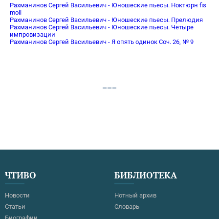
Рахманинов Сергей Васильевич - Юношеские пьесы. Ноктюрн fis
moll
Рахманинов Сергей Васильевич - Юношеские пьесы. Прелюдия
Рахманинов Сергей Васильевич - Юношеские пьесы. Четыре
импровизации
Рахманинов Сергей Васильевич - Я опять одинок Соч. 26, № 9
ЧТИВО
БИБЛИОТЕКА
Новости
Нотный архив
Статьи
Словарь
Биографии