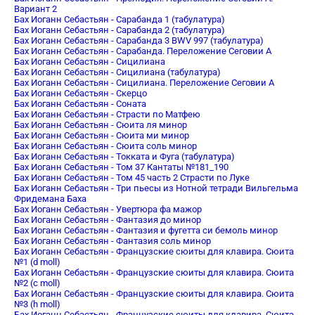
Вариант 2
Бах Иоганн Себастьян - Сарабанда 1 (табулатура)
Бах Иоганн Себастьян - Сарабанда 2 (табулатура)
Бах Иоганн Себастьян - Сарабанда 3 BWV 997 (табулатура)
Бах Иоганн Себастьян - Сарабанда. Переложение Сеговии А
Бах Иоганн Себастьян - Сицилиана
Бах Иоганн Себастьян - Сицилиана (табулатура)
Бах Иоганн Себастьян - Сицилиана. Переложение Сеговии А
Бах Иоганн Себастьян - Скерцо
Бах Иоганн Себастьян - Соната
Бах Иоганн Себастьян - Страсти по Матфею
Бах Иоганн Себастьян - Сюита ля минор
Бах Иоганн Себастьян - Сюита ми минор
Бах Иоганн Себастьян - Сюита соль минор
Бах Иоганн Себастьян - Токката и Фуга (табулатура)
Бах Иоганн Себастьян - Том 37 Кантаты №181_190
Бах Иоганн Себастьян - Том 45 часть 2 Страсти по Луке
Бах Иоганн Себастьян - Три пьесы из Нотной тетради Вильгельма
Фридемана Баха
Бах Иоганн Себастьян - Увертюра фа мажор
Бах Иоганн Себастьян - Фантазия до минор
Бах Иоганн Себастьян - Фантазия и фугетта си бемоль минор
Бах Иоганн Себастьян - Фантазия соль минор
Бах Иоганн Себастьян - Французские сюиты для клавира. Сюита
№1 (d moll)
Бах Иоганн Себастьян - Французские сюиты для клавира. Сюита
№2 (c moll)
Бах Иоганн Себастьян - Французские сюиты для клавира. Сюита
№3 (h moll)
Бах Иоганн Себастьян - Французские сюиты для клавира. Сюита