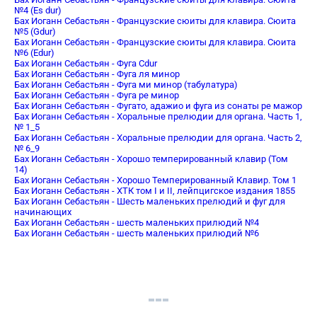
№4 (Es dur)
Бах Иоганн Себастьян - Французские сюиты для клавира. Сюита
№5 (Gdur)
Бах Иоганн Себастьян - Французские сюиты для клавира. Сюита
№6 (Edur)
Бах Иоганн Себастьян - Фуга Cdur
Бах Иоганн Себастьян - Фуга ля минор
Бах Иоганн Себастьян - Фуга ми минор (табулатура)
Бах Иоганн Себастьян - Фуга ре минор
Бах Иоганн Себастьян - Фугато, адажио и фуга из сонаты ре мажор
Бах Иоганн Себастьян - Хоральные прелюдии для органа. Часть 1,
№ 1_5
Бах Иоганн Себастьян - Хоральные прелюдии для органа. Часть 2,
№ 6_9
Бах Иоганн Себастьян - Хорошо темперированный клавир (Том
14)
Бах Иоганн Себастьян - Хорошо Темперированный Клавир. Том 1
Бах Иоганн Себастьян - ХТК том I и II, лейпцигское издания 1855
Бах Иоганн Себастьян - Шесть маленьких прелюдий и фуг для
начинающих
Бах Иоганн Себастьян - шесть маленьких прилюдий №4
Бах Иоганн Себастьян - шесть маленьких прилюдий №6