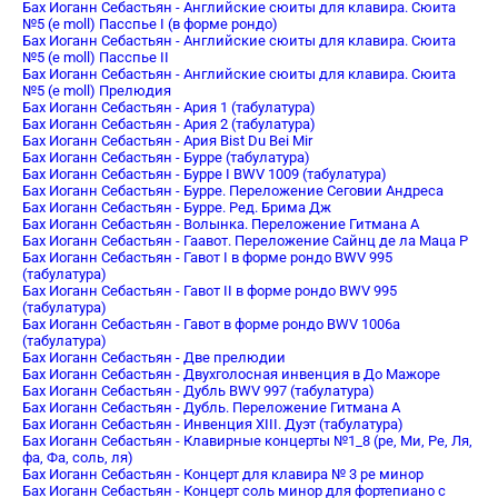
Бах Иоганн Себастьян - Английские сюиты для клавира. Сюита
№5 (e moll) Пасспье I (в форме рондо)
Бах Иоганн Себастьян - Английские сюиты для клавира. Сюита
№5 (e moll) Пасспье II
Бах Иоганн Себастьян - Английские сюиты для клавира. Сюита
№5 (e moll) Прелюдия
Бах Иоганн Себастьян - Ария 1 (табулатура)
Бах Иоганн Себастьян - Ария 2 (табулатура)
Бах Иоганн Себастьян - Ария Bist Du Bei Mir
Бах Иоганн Себастьян - Бурре (табулатура)
Бах Иоганн Себастьян - Бурре I BWV 1009 (табулатура)
Бах Иоганн Себастьян - Бурре. Переложение Сеговии Андреса
Бах Иоганн Себастьян - Бурре. Ред. Брима Дж
Бах Иоганн Себастьян - Волынка. Переложение Гитмана А
Бах Иоганн Себастьян - Гаавот. Переложение Сайнц де ла Маца Р
Бах Иоганн Себастьян - Гавот I в форме рондо BWV 995
(табулатура)
Бах Иоганн Себастьян - Гавот II в форме рондо BWV 995
(табулатура)
Бах Иоганн Себастьян - Гавот в форме рондо BWV 1006a
(табулатура)
Бах Иоганн Себастьян - Две прелюдии
Бах Иоганн Себастьян - Двухголосная инвенция в До Мажоре
Бах Иоганн Себастьян - Дубль BWV 997 (табулатура)
Бах Иоганн Себастьян - Дубль. Переложение Гитмана А
Бах Иоганн Себастьян - Инвенция XIII. Дуэт (табулатура)
Бах Иоганн Себастьян - Клавирные концерты №1_8 (ре, Ми, Ре, Ля,
фа, Фа, соль, ля)
Бах Иоганн Себастьян - Концерт для клавира № 3 pе минор
Бах Иоганн Себастьян - Концерт соль минор для фортепиано с