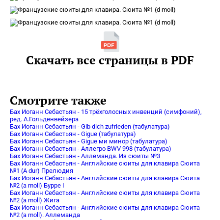
Скачать все страницы в PDF
Смотрите также
Бах Иоганн Себастьян - 15 трёхголосных инвенций (симфоний),
ред. А.Гольденвейзера
Бах Иоганн Себастьян - Gib dich zufrieden (табулатура)
Бах Иоганн Себастьян - Gigue (табулатура)
Бах Иоганн Себастьян - Gigue ми минор (табулатура)
Бах Иоганн Себастьян - Аллегро BWV 998 (табулатура)
Бах Иоганн Себастьян - Аллеманда. Из сюиты №3
Бах Иоганн Себастьян - Английские сюиты для клавира Сюита
№1 (A dur) Прелюдия
Бах Иоганн Себастьян - Английские сюиты для клавира Сюита
№2 (a moll) Бурре I
Бах Иоганн Себастьян - Английские сюиты для клавира Сюита
№2 (a moll) Жига
Бах Иоганн Себастьян - Английские сюиты для клавира Сюита
№2 (a moll). Аллеманда