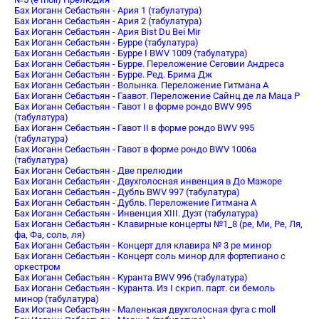
Бах Иоганн Себастьян - Ария 1 (табулатура)
Бах Иоганн Себастьян - Ария 2 (табулатура)
Бах Иоганн Себастьян - Ария Bist Du Bei Mir
Бах Иоганн Себастьян - Бурре (табулатура)
Бах Иоганн Себастьян - Бурре I BWV 1009 (табулатура)
Бах Иоганн Себастьян - Бурре. Переложение Сеговии Андреса
Бах Иоганн Себастьян - Бурре. Ред. Брима Дж
Бах Иоганн Себастьян - Волынка. Переложение Гитмана А
Бах Иоганн Себастьян - Гаавот. Переложение Сайнц де ла Маца Р
Бах Иоганн Себастьян - Гавот I в форме рондо BWV 995
(табулатура)
Бах Иоганн Себастьян - Гавот II в форме рондо BWV 995
(табулатура)
Бах Иоганн Себастьян - Гавот в форме рондо BWV 1006a
(табулатура)
Бах Иоганн Себастьян - Две прелюдии
Бах Иоганн Себастьян - Двухголосная инвенция в До Мажоре
Бах Иоганн Себастьян - Дубль BWV 997 (табулатура)
Бах Иоганн Себастьян - Дубль. Переложение Гитмана А
Бах Иоганн Себастьян - Инвенция XIII. Дуэт (табулатура)
Бах Иоганн Себастьян - Клавирные концерты №1_8 (ре, Ми, Ре, Ля,
фа, Фа, соль, ля)
Бах Иоганн Себастьян - Концерт для клавира № 3 pе минор
Бах Иоганн Себастьян - Концерт соль минор для фортепиано с
оркестром
Бах Иоганн Себастьян - Куранта BWV 996 (табулатура)
Бах Иоганн Себастьян - Куранта. Из I скрип. парт. си бемоль
минор (табулатура)
Бах Иоганн Себастьян - Маленькая двухголосная фуга c moll