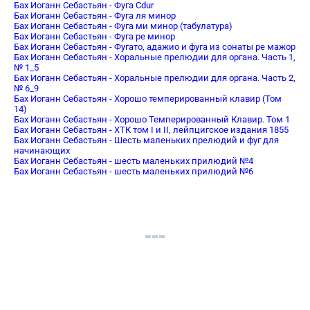
Бах Иоганн Себастьян - Фуга Cdur
Бах Иоганн Себастьян - Фуга ля минор
Бах Иоганн Себастьян - Фуга ми минор (табулатура)
Бах Иоганн Себастьян - Фуга ре минор
Бах Иоганн Себастьян - Фугато, адажио и фуга из сонаты ре мажор
Бах Иоганн Себастьян - Хоральные прелюдии для органа. Часть 1,
№ 1_5
Бах Иоганн Себастьян - Хоральные прелюдии для органа. Часть 2,
№ 6_9
Бах Иоганн Себастьян - Хорошо темперированный клавир (Том
14)
Бах Иоганн Себастьян - Хорошо Темперированный Клавир. Том 1
Бах Иоганн Себастьян - ХТК том I и II, лейпцигское издания 1855
Бах Иоганн Себастьян - Шесть маленьких прелюдий и фуг для
начинающих
Бах Иоганн Себастьян - шесть маленьких прилюдий №4
Бах Иоганн Себастьян - шесть маленьких прилюдий №6