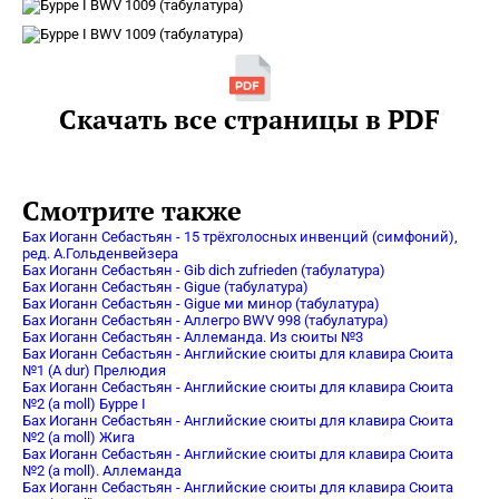
Скачать все страницы в PDF
Смотрите также
Бах Иоганн Себастьян - 15 трёхголосных инвенций (симфоний),
ред. А.Гольденвейзера
Бах Иоганн Себастьян - Gib dich zufrieden (табулатура)
Бах Иоганн Себастьян - Gigue (табулатура)
Бах Иоганн Себастьян - Gigue ми минор (табулатура)
Бах Иоганн Себастьян - Аллегро BWV 998 (табулатура)
Бах Иоганн Себастьян - Аллеманда. Из сюиты №3
Бах Иоганн Себастьян - Английские сюиты для клавира Сюита
№1 (A dur) Прелюдия
Бах Иоганн Себастьян - Английские сюиты для клавира Сюита
№2 (a moll) Бурре I
Бах Иоганн Себастьян - Английские сюиты для клавира Сюита
№2 (a moll) Жига
Бах Иоганн Себастьян - Английские сюиты для клавира Сюита
№2 (a moll). Аллеманда
Бах Иоганн Себастьян - Английские сюиты для клавира Сюита