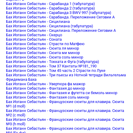
Бах Иоганн Себастьян - Сарабанда 1 (табулатура)
Бах Иоганн Себастьян - Сарабанда 2 (табулатура)
Бах Иоганн Себастьян - Сарабанда 3 BWV 997 (табулатура)
Бах Иоганн Себастьян - Сарабанда. Переложение Сеговии А
Бах Иоганн Себастьян - Сицилиана
Бах Иоганн Себастьян - Сицилиана (табулатура)
Бах Иоганн Себастьян - Сицилиана. Переложение Сеговии А
Бах Иоганн Себастьян - Скерцо
Бах Иоганн Себастьян - Соната
Бах Иоганн Себастьян - Страсти по Матфею
Бах Иоганн Себастьян - Сюита ля минор
Бах Иоганн Себастьян - Сюита ми минор
Бах Иоганн Себастьян - Сюита соль минор
Бах Иоганн Себастьян - Токката и Фуга (табулатура)
Бах Иоганн Себастьян - Том 37 Кантаты №181_190
Бах Иоганн Себастьян - Том 45 часть 2 Страсти по Луке
Бах Иоганн Себастьян - Три пьесы из Нотной тетради Вильгельма
Фридемана Баха
Бах Иоганн Себастьян - Увертюра фа мажор
Бах Иоганн Себастьян - Фантазия до минор
Бах Иоганн Себастьян - Фантазия и фугетта си бемоль минор
Бах Иоганн Себастьян - Фантазия соль минор
Бах Иоганн Себастьян - Французские сюиты для клавира. Сюита
№1 (d moll)
Бах Иоганн Себастьян - Французские сюиты для клавира. Сюита
№2 (c moll)
Бах Иоганн Себастьян - Французские сюиты для клавира. Сюита
№3 (h moll)
Бах Иоганн Себастьян - Французские сюиты для клавира. Сюита
№4 (Es dur)