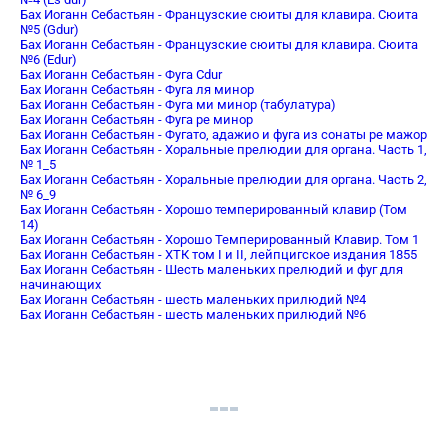
Бах Иоганн Себастьян - Французские сюиты для клавира. Сюита
№5 (Gdur)
Бах Иоганн Себастьян - Французские сюиты для клавира. Сюита
№6 (Edur)
Бах Иоганн Себастьян - Фуга Cdur
Бах Иоганн Себастьян - Фуга ля минор
Бах Иоганн Себастьян - Фуга ми минор (табулатура)
Бах Иоганн Себастьян - Фуга ре минор
Бах Иоганн Себастьян - Фугато, адажио и фуга из сонаты ре мажор
Бах Иоганн Себастьян - Хоральные прелюдии для органа. Часть 1,
№ 1_5
Бах Иоганн Себастьян - Хоральные прелюдии для органа. Часть 2,
№ 6_9
Бах Иоганн Себастьян - Хорошо темперированный клавир (Том
14)
Бах Иоганн Себастьян - Хорошо Темперированный Клавир. Том 1
Бах Иоганн Себастьян - ХТК том I и II, лейпцигское издания 1855
Бах Иоганн Себастьян - Шесть маленьких прелюдий и фуг для
начинающих
Бах Иоганн Себастьян - шесть маленьких прилюдий №4
Бах Иоганн Себастьян - шесть маленьких прилюдий №6