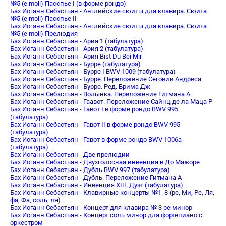
№5 (e moll) Пасспье I (в форме рондо)
Бах Иоганн Себастьян - Английские сюиты для клавира. Сюита
№5 (e moll) Пасспье II
Бах Иоганн Себастьян - Английские сюиты для клавира. Сюита
№5 (e moll) Прелюдия
Бах Иоганн Себастьян - Ария 1 (табулатура)
Бах Иоганн Себастьян - Ария 2 (табулатура)
Бах Иоганн Себастьян - Ария Bist Du Bei Mir
Бах Иоганн Себастьян - Бурре (табулатура)
Бах Иоганн Себастьян - Бурре I BWV 1009 (табулатура)
Бах Иоганн Себастьян - Бурре. Переложение Сеговии Андреса
Бах Иоганн Себастьян - Бурре. Ред. Брима Дж
Бах Иоганн Себастьян - Волынка. Переложение Гитмана А
Бах Иоганн Себастьян - Гаавот. Переложение Сайнц де ла Маца Р
Бах Иоганн Себастьян - Гавот I в форме рондо BWV 995
(табулатура)
Бах Иоганн Себастьян - Гавот II в форме рондо BWV 995
(табулатура)
Бах Иоганн Себастьян - Гавот в форме рондо BWV 1006a
(табулатура)
Бах Иоганн Себастьян - Две прелюдии
Бах Иоганн Себастьян - Двухголосная инвенция в До Мажоре
Бах Иоганн Себастьян - Дубль BWV 997 (табулатура)
Бах Иоганн Себастьян - Дубль. Переложение Гитмана А
Бах Иоганн Себастьян - Инвенция XIII. Дуэт (табулатура)
Бах Иоганн Себастьян - Клавирные концерты №1_8 (ре, Ми, Ре, Ля,
фа, Фа, соль, ля)
Бах Иоганн Себастьян - Концерт для клавира № 3 pе минор
Бах Иоганн Себастьян - Концерт соль минор для фортепиано с
оркестром