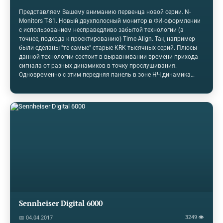
Представляем Вашему вниманию первенца новой серии. N-
Monitors T-81. Новый двухполосный монитор в ФИ-оформлении
с использованием несправедливо забытой технологии (а
точнее, подхода к проектированию) Time-Align. Так, например
были сделаны "те самые" старые KRK тысячных серий. Плюсы
данной технологии состоит в выравнивании времени прихода
сигнала от разных динамиков в точку прослушивания.
Одновременно с этим передняя панель в зоне НЧ динамика
стала в два раза толще, что делает корпус более
жестким.Цифры: Чувствительность: 88дБМощность: 200Вт
AESСопротивление: 4ОмЧастотный диапазон: 30Гц - 25кГцНЧ
динамик: 8 дюймов, диффузор из стекловолокнаВЧ динамик: 1
дюйм, щёлк.Цена: 59900 р за пару. !!! Первым 10 заказавшим
скидка 10%Активная версия так же доступна по цене +23000 к
стоимости пары. источник
Sennheiser Digital 6000
3249 👁
📅 04.04.2017