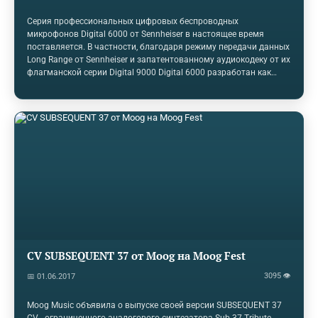
Серия профессиональных цифровых беспроводных
микрофонов Digital 6000 от Sennheiser в настоящее время
поставляется. В частности, благодаря режиму передачи данных
Long Range от Sennheiser и запатентованному аудиокодеку от их
флагманской серии Digital 9000 Digital 6000 разработан как
гибкое двухканальное беспроводное решение, позволяющее
использовать существующие вспомогательные
инфраструктуры для наилучшего удовлетворения потребностей
кинотеатров, Он совместим с Digital 9000 в режиме дальнего
действия и с приемником цифровой / аналоговой камеры EK
6042. Кроме того, истинное разнесение битов системы Digital
6000, коррекция ошибок передачи и дополнительное
интеллектуальное…
CV SUBSEQUENT 37 от Moog на Moog Fest
3095 👁
📅 01.06.2017
Moog Music объявила о выпуске своей версии SUBSEQUENT 37
CV - ограниченного аналогового синтезатора Sub 37 Tribute