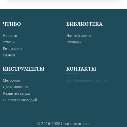
Виллибальда Глюка: 23 июня в 19:00 в Нижегородском театре
оперы и балета состоится премьера постановки оперы “Орфей и
Эвридика” https://operann.ru/orfej-i-evridika?afisha_id=287
Совместить отдых с образованием можно на концерте
ЧТИВО
БИБЛИОТЕКА
“История русского романса” в Малом зале МГК им. Чайковского
26 июня в 19:00. В программе –…
Новости
Нотный архив
Статьи
Словарь
Биографии
Разное
ИНСТРУМЕНТЫ
КОНТАКТЫ
Метроном
info@boutique-project.ru
Драм машина
Развитие слуха
Генератор мелодий
© 2016-2026 boutique project