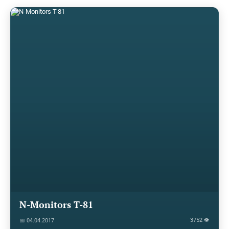
N-Monitors T-81
3752 👁
📅 04.04.2017