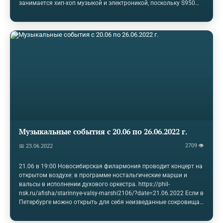
занимается хип-хоп музыкой и электроникой, поскольку S950
можно найти во всех произведениях 90-х годов этих жанрах!
Разработчик утверждает, что RX950 предлагает идеальное
моделирование аудиосигнала S950, причем реплика является
результатом изучения стоимости оригинального устройства за
год. Также эмулируется крутой фильтр Баттерворта с низким
проходом 6-го порядка. Моудль поддерживает функцию Stereo и
Mono и имеет следующие элементы управления:…
Музыкальные события с 20.06 по 26.06.2022 г.
2709 👁
📅 23.06.2022
21.06 в 19:00 Новосибирская филармония проводит концерт на
открытом воздухе: в программе ностальгические марши и
вальсы в исполнении духового оркестра. https://phil-
nsk.ru/afisha/starinnye-valsy-marshi2106/?date=21.06.2022 Если в
Петербурге можно открыть для себя неизведанные сокровища
творчества Моцарта, то Нижний Новгород предлагает
насладиться культовым произведением Кристофа