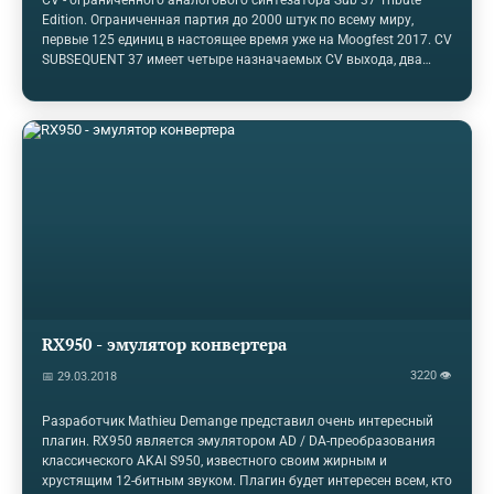
Edition. Ограниченная партия до 2000 штук по всему миру,
первые 125 единиц в настоящее время уже на Moogfest 2017. CV
SUBSEQUENT 37 имеет четыре назначаемых CV выхода, два
назначаемых выхода Gate (для взаимосвязи с
широкоформатными и модульными системами Eurorack),
улучшенный тебробрелок, усилитель для наушников,
измененный путь аналогового сигнала. Функциональные
особенности резюме SUBSEQUENT 37 CV включают режимы
Mono или Duo; 37-нотная клавиатура с чувствительностью к
скорости и послекасанием, двухмодульные шины с
назначаемым источником и пунктами назначения, DAHDSR
(задержки, атаки,…
RX950 - эмулятор конвертера
3220 👁
📅 29.03.2018
Разработчик Mathieu Demange представил очень интересный
плагин. RX950 является эмулятором AD / DA-преобразования
классического AKAI S950, известного своим жирным и
хрустящим 12-битным звуком. Плагин будет интересен всем, кто