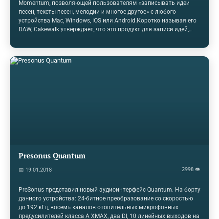
Momentum, позволяющей пользователям «записывать идеи
песен, тексты песен, мелодии и многое другое» с любого
устройства Mac, Windows, iOS или Android.Коротко называя его
DAW, Cakewalk утверждает, что это продукт для записи идей,
позволяющий пользователям настраивать идеи через облако и
автоматически создавать резервные копии. «Вы даже можете
отправить песни с вашего DAW обратно в Momentum для
дополнительной разработки, находясь вдали от своего
компьютера, - говорится в рекламных материалах Cakewalk, -
например, придумывая лирические идеи для
мелодий».«Momentum делает гораздо больше, чем просто
превращать устройства, такие…
Presonus Quantum
2998 👁
📅 19.01.2018
PreSonus представил новый аудиоинтерфейс Quantum. На борту
данного устройства: 24-битное преобразование со скоростью
до 192 кГц, восемь каналов отопительных микрофонных
предусилителей класса А XMAX, два DI, 10 линейных выходов на