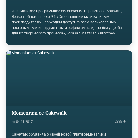
Флагманское программное обеспечение Pepellerhead Software,
Reason, обновлено до 9,5.«Сегодняшним музыкальным
производителям необходим доступ ко всем великолепным
программным инструментам и эффектам там, - но без ущерба
для их творческого процесса», - сказал Маттиас Хяггстрем
Гердт, менеджер по продуктам Reason. «Открытие ваших
любимых плагинов VST в Reason вливается в легендарный
рабочий процесс Reason, от простого воспроизведения ваших
любимых инструментов до использования аудио и CV-
соединений».Reason 9 был выпущен в июне прошлого года и
представил множество новых устройств, звуков и творческих
инструментов. С тех пор Propellerhead выпустил два
бесплатных…
Momentum от Cakewalk
3295 👁
📅 04.11.2017
Cakewalk объявила о своей новой платформе записи