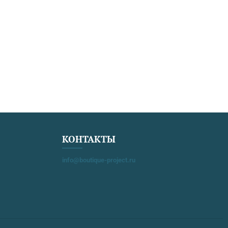
еличайших
дипломной работе. Данное
лей венской…
направление исследования
позволит не только внести
вклад в научное поле…
КОНТАКТЫ
info@boutique-project.ru