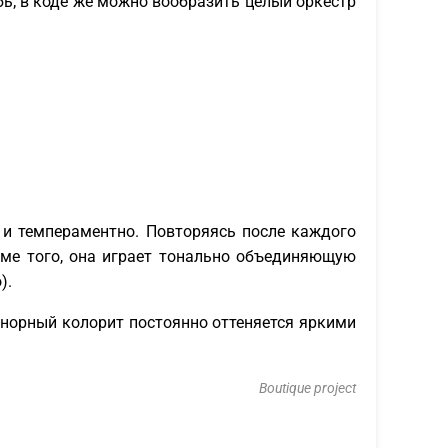
ь; в коде же можно вообразить целый оркестр
о и темпераментно. Повторяясь после каждого
оме того, она играет тонально объединяющую
).
инорный колорит постоянно оттеняется яркими
Boutique project