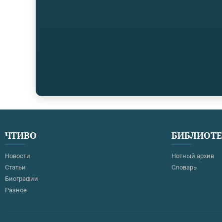
«пробиться» к широкой публике. Им не давали выступать и
записываться…
ЧТИВО
БИБЛИОТ
Новости
Нотный архив
Статьи
Словарь
Биографии
Разное