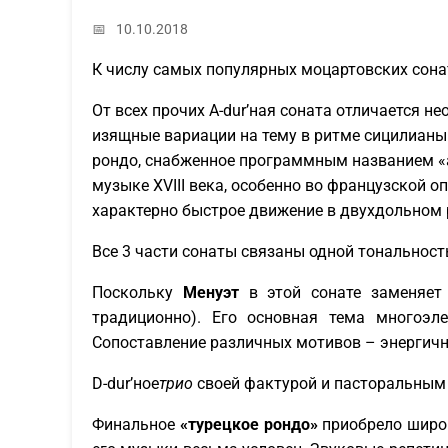
📅
10.10.2018
К числу самых популярных моцартовских сона
От всех прочих A-dur’ная соната отличается н
изящные вариации на тему в ритме сицилианы
рондо, снабженное программным названием «al
музыке XVIII века, особенно во французской о
характерно быстрое движение в двухдольном 
Все 3 части сонаты связаны одной тональност
Поскольку
Менуэт
в этой сонате заменяет
традиционно). Его основная тема многоэл
Сопоставление различных мотивов – энергичн
D-dur’ное
трио
своей фактурой и пасторальным х
Финальное
«турецкое рондо»
приобрело широ