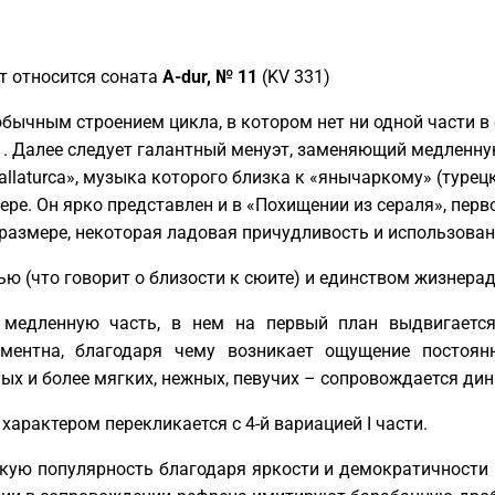
т относится соната
A-dur, № 11
(KV 331)
еобычным строением цикла, в котором нет ни одной части 
 . Далее следует галантный менуэт, заменяющий медленну
laturca», музыка которого близка к «янычаркому» (турец
пере. Он ярко представлен и в «Похищении из сераля», перв
размере, некоторая ладовая причудливость и использова
ью (что говорит о близости к сюите) и единством жизнера
 медленную часть, в нем на первый план выдвигается
ементна, благодаря чему возникает ощущение постоян
ых и более мягких, нежных, певучих – сопровождается д
арактером перекликается с 4-й вариацией I части.
кую популярность благодаря яркости и демократичности 