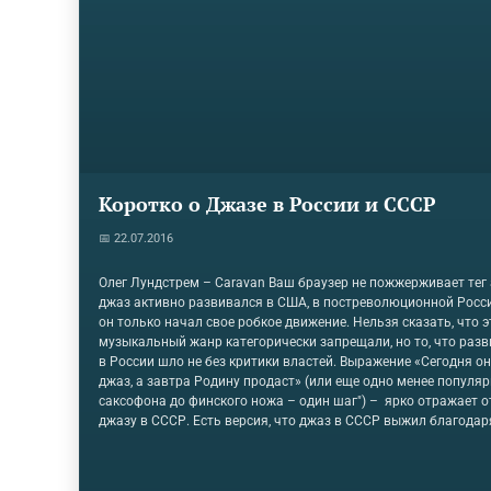
Коротко о Джазе в России и СССР
📅 22.07.2016
Олег Лундстрем – Caravan Ваш браузер не пожжерживает тег audi
джаз активно развивался в США, в постреволюционной Росси
он только начал свое робкое движение. Нельзя сказать, что э
музыкальный жанр категорически запрещали, но то, что разв
в России шло не без критики властей. Выражение «Сегодня он
джаз, а завтра Родину продаст» (или еще одно менее популяр
саксофона до финского ножа – один шаг") – ярко отражает о
джазу в СССР. Есть версия, что джаз в СССР выжил благодаря
считался «музыкой негров», а негры как нация угнетенная, и з
дружественная советской державе. Поэтому джаз в Союзе не
совсем, несмотря на то, что многие талантливые джазмены н