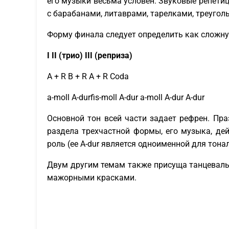
его музыки весьма условен. Звуковые репети
с барабанами, литаврами, тарелками, треуголь
Форму финала следует определить как сложну
I II (трио) III (реприза)
А + R В + R A + R Coda
a-moll A-durfis-moll A-dur a-moll A-dur A-dur
Основной тон всей части задает рефрен. Пра
раздела трехчастной формы, его музыка, де
роль (ее A-dur является одноименной для тона
Двум другим темам также присуща танцевальн
мажорными красками.