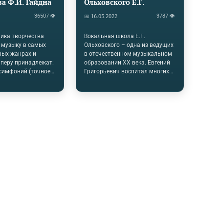
ва Ф.Й. Гайдна
Ольховского Е.Г.
36507 👁
3787 👁
📅 16.05.2022
ика творчества
Вокальная школа Е.Г.
 музыку в самых
Ольховского – одна из ведущих
ных жанрах и
в отечественном музыкальном
 перу принадлежат:
образовании XX века. Евгений
симфоний (точное
Григорьевич воспитал многих
известно), огромное
выдающихся исполнителей и
ка­мерных
педагогов, как в рамках
квартеты, трио и
классической вокальной
ожество концертов
школы, так и на эстраде. Его
ых инструментов,
широкая просветительская
я для клавира соло
деятельность, работа в рамках
ации, сонаты),
Народной консерватории и в
тыре оперы, много
молодежной студии Малого
роизведений (в том
театра оказала огромное
ботки шотландских и
влияние на русскую школу
песен). Но главное
вокала, пока не оцененное в
йдна состоит в
должной мере. В связи с этим,
­струментальной
обращение к теме
мфонической и
"Педагогическое наследие Е.Г.
Народность
Ольховского" представляется
Гайдна. Являясь
чрезвычайно актуальным в