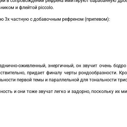
ции в сопровождении рефрена имитируют барабанную дроб
ником и флейтой piccolo.
ю 3х частную с добавочным рефреном (припевом):
зднично-оживленный, энергичный, он звучит очень бодр
йствительно, придает финалу черты рондообразности. Кр
льности первой темы и параллельной для тональности трио
ость и они тоже звучат легко и задорно, поскольку их м