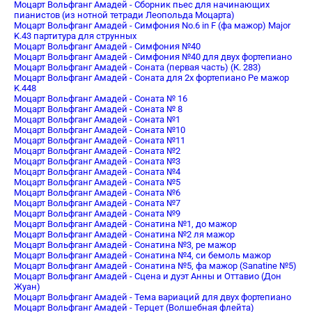
Моцарт Вольфганг Амадей - Сборник пьес для начинающих
пианистов (из нотной тетради Леопольда Моцарта)
Моцарт Вольфганг Амадей - Симфония No.6 in F (фа мажор) Major
K.43 партитура для струнных
Моцарт Вольфганг Амадей - Симфония №40
Моцарт Вольфганг Амадей - Симфония №40 для двух фортепиано
Моцарт Вольфганг Амадей - Соната (первая часть) (К. 283)
Моцарт Вольфганг Амадей - Соната для 2х фортепиано Ре мажор
K.448
Моцарт Вольфганг Амадей - Соната № 16
Моцарт Вольфганг Амадей - Соната № 8
Моцарт Вольфганг Амадей - Соната №1
Моцарт Вольфганг Амадей - Соната №10
Моцарт Вольфганг Амадей - Соната №11
Моцарт Вольфганг Амадей - Соната №2
Моцарт Вольфганг Амадей - Соната №3
Моцарт Вольфганг Амадей - Соната №4
Моцарт Вольфганг Амадей - Соната №5
Моцарт Вольфганг Амадей - Соната №6
Моцарт Вольфганг Амадей - Соната №7
Моцарт Вольфганг Амадей - Соната №9
Моцарт Вольфганг Амадей - Сонатина №1, до мажор
Моцарт Вольфганг Амадей - Сонатина №2 ля мажор
Моцарт Вольфганг Амадей - Сонатина №3, ре мажор
Моцарт Вольфганг Амадей - Сонатина №4, си бемоль мажор
Моцарт Вольфганг Амадей - Сонатина №5, фа мажор (Sanatine №5)
Моцарт Вольфганг Амадей - Сцена и дуэт Анны и Оттавио (Дон
Жуан)
Моцарт Вольфганг Амадей - Тема вариаций для двух фортепиано
Моцарт Вольфганг Амадей - Терцет (Волшебная флейта)