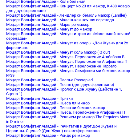
Моцарт Вольфганг Амадей - Колыбельная
Моцарт Вольфганг Амадей - Концерт No.23 ля мажор, К.488 Adagio
для двух фортепиано
Моцарт Вольфганг Амадей - Лендлер си бемоль мажор (Landler)
Моцарт Вольфганг Амадей - Маленькая ночная серенада
Моцарт Вольфганг Амадей - Марш ре мажор
Моцарт Вольфганг Амадей - Менуэт до мажор
Моцарт Вольфганг Амадей - Менуэт и трио из «Маленькой ночной
серенады»
Моцарт Вольфганг Амадей - Менуэт из оперы «Дон Жуан» для 2х
фортепиано
Моцарт Вольфганг Амадей - Менуэт соль мажор ( G dur)
Моцарт Вольфганг Амадей - Менуэт. Переложение Агабабова В
Моцарт Вольфганг Амадей - Менуэт. Переложение Агафошина П
Моцарт Вольфганг Амадей - Менуэт. Переложение Тарраго Г
Моцарт Вольфганг Амадей - Менуэт. Симфония ми бемоль мажор
№39
Моцарт Вольфганг Амадей - Паспье Passepied
Моцарт Вольфганг Амадей - Песня (для двух фортепиано)
Моцарт Вольфганг Амадей - Пролог к Дон Жуану (Действие 1,
Сцена 1)
Моцарт Вольфганг Амадей - Прятки
Моцарт Вольфганг Амадей - Пьеса ля минор
Моцарт Вольфганг Амадей - Пьеса си бемоль мажор
Моцарт Вольфганг Амадей - Пьеса. Переложение Агафошина П
Моцарт Вольфганг Амадей - Реквием ре минор The Requiem Mass
in D minor
Моцарт Вольфганг Амадей - Речитатив и дуэт Дон Жуана и
Церлины. Сцена 9 (Дон Жуан) вокал+фортепиано
Моцарт Вольфганг Амадей - Рондо ре мажор