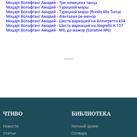
Моцарт Вольфганг Амадей - Три немецких танца
Моцарт Вольфганг Амадей - Турецкий марш
Моцарт Вольфганг Амадей - Турецкий марш (Rondo Alla Turca)
Моцарт Вольфганг Амадей - Фантазия ре минор
Моцарт Вольфганг Амадей - Шесть вариаций на Аллегретто k54
Моцарт Вольфганг Амадей - Шесть вариаций на Alegretto K.137
Моцарт Вольфганг Амадей - №6, до мажор (Sanatine №6)
ЧТИВО
БИБЛИОТЕКА
Новости
Нотный архив
Статьи
Словарь