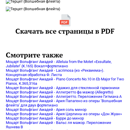
Скачать все страницы в PDF
Смотрите также
Моцарт Вольфганг Амадей - Alleluia from the Motet «Exsultate,
Jubilate!’ (K.165) Вокал+фортепиано
Моцарт Вольфганг Амадей - Lacrimosa (из «Реквиема»).
Концертная обработка Ф. Листа
Моцарт Вольфганг Амадей - Piano Concerto No.10 in Eb Major for Two
Pianos, K.365,316a
Моцарт Вольфганг Амадей - Адажио для стеклянной гармоники
Моцарт Вольфганг Амадей - Аллегретто фа мажор (Allegretto)
Моцарт Вольфганг Амадей - Аллегретто. Переложение Гитмана А
Моцарт Вольфганг Амадей - Ария Папагено из оперы ‘Волшебная
флейта’ для двух фортепиано
Моцарт Вольфганг Амадей - Ария соль минор
Моцарт Вольфганг Амадей - Ария Церлины из оперы «Дон Жуан»
Моцарт Вольфганг Амадей - Бурре до минор
Моцарт Вольфганг Амадей - Вальс ля мажор. Переложение
Яшнева В