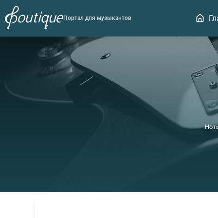
Гл
Портал для музыкантов
Нот