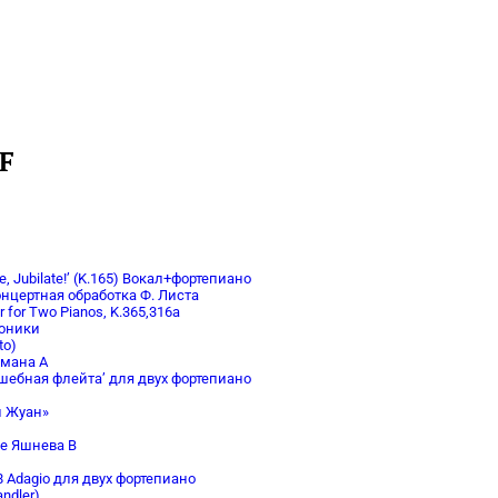
F
e, Jubilate!’ (K.165) Вокал+фортепиано
онцертная обработка Ф. Листа
 for Two Pianos, K.365,316a
моники
to)
тмана А
шебная флейта’ для двух фортепиано
н Жуан»
ие Яшнева В
8 Adagio для двух фортепиано
ndler)