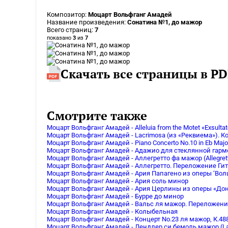
Композитор:
Моцарт Вольфганг Амадей
Название произведения:
Сонатина №1, до мажор
Всего страниц:
7
показано
3
из
7
Скачать все страницы в PD
Смотрите также
Моцарт Вольфганг Амадей - Alleluia from the Motet «Exsultat
Моцарт Вольфганг Амадей - Lacrimosa (из «Реквиема»). К
Моцарт Вольфганг Амадей - Piano Concerto No.10 in Eb Major
Моцарт Вольфганг Амадей - Адажио для стеклянной гар
Моцарт Вольфганг Амадей - Аллегретто фа мажор (Allegret
Моцарт Вольфганг Амадей - Аллегретто. Переложение Ги
Моцарт Вольфганг Амадей - Ария Папагено из оперы ‘Вол
Моцарт Вольфганг Амадей - Ария соль минор
Моцарт Вольфганг Амадей - Ария Церлины из оперы «До
Моцарт Вольфганг Амадей - Бурре до минор
Моцарт Вольфганг Амадей - Вальс ля мажор. Переложен
Моцарт Вольфганг Амадей - Колыбельная
Моцарт Вольфганг Амадей - Концерт No.23 ля мажор, К.48
Моцарт Вольфганг Амадей - Лендлер си бемоль мажор (La