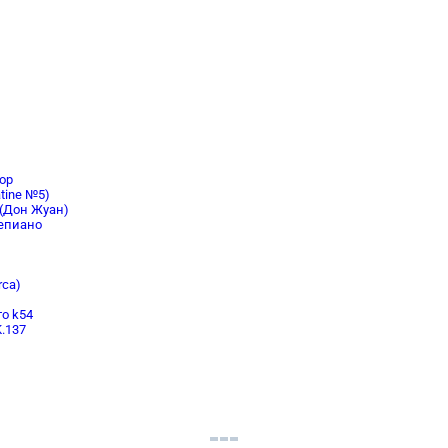
ор
tine №5)
 (Дон Жуан)
тепиано
rca)
то k54
K.137