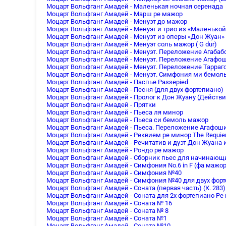
Моцарт Вольфганг Амадей - Маленькая ночная серенада
Моцарт Вольфганг Амадей - Марш ре мажор
Моцарт Вольфганг Амадей - Менуэт до мажор
Моцарт Вольфганг Амадей - Менуэт и трио из «Маленько
Моцарт Вольфганг Амадей - Менуэт из оперы «Дон Жуан» 
Моцарт Вольфганг Амадей - Менуэт соль мажор ( G dur)
Моцарт Вольфганг Амадей - Менуэт. Переложение Агабаб
Моцарт Вольфганг Амадей - Менуэт. Переложение Агафо
Моцарт Вольфганг Амадей - Менуэт. Переложение Тарраго
Моцарт Вольфганг Амадей - Менуэт. Симфония ми бемол
Моцарт Вольфганг Амадей - Паспье Passepied
Моцарт Вольфганг Амадей - Песня (для двух фортепиано)
Моцарт Вольфганг Амадей - Пролог к Дон Жуану (Действие
Моцарт Вольфганг Амадей - Прятки
Моцарт Вольфганг Амадей - Пьеса ля минор
Моцарт Вольфганг Амадей - Пьеса си бемоль мажор
Моцарт Вольфганг Амадей - Пьеса. Переложение Агафош
Моцарт Вольфганг Амадей - Реквием ре минор The Requiem
Моцарт Вольфганг Амадей - Речитатив и дуэт Дон Жуана
Моцарт Вольфганг Амадей - Рондо ре мажор
Моцарт Вольфганг Амадей - Сборник пьес для начинающи
Моцарт Вольфганг Амадей - Симфония No.6 in F (фа мажор)
Моцарт Вольфганг Амадей - Симфония №40
Моцарт Вольфганг Амадей - Симфония №40 для двух фор
Моцарт Вольфганг Амадей - Соната (первая часть) (К. 283)
Моцарт Вольфганг Амадей - Соната для 2х фортепиано Ре
Моцарт Вольфганг Амадей - Соната № 16
Моцарт Вольфганг Амадей - Соната № 8
Моцарт Вольфганг Амадей - Соната №1
Моцарт Вольфганг Амадей - Соната №10