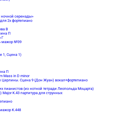
й ночной серенады»
для 2х фортепиано
ова В
шина П
 Г
ь мажор №39
 1, Сцена 1)
ина П
 Mass in D minor
 и Церлины. Сцена 9 (Дон Жуан) вокал+фортепиано
х пианистов (из нотной тетради Леопольда Моцарта)
 Major K.43 партитура для струнных
тепиано
 мажор K.448