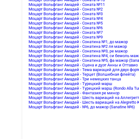
Моцарт Вольфганг Амадей - Соната №11
Моцарт Вольфганг Амадей - Соната №2
Моцарт Вольфганг Амадей - Соната №3
Моцарт Вольфганг Амадей - Соната №4
Моцарт Вольфганг Амадей - Соната №5
Моцарт Вольфганг Амадей - Соната №6
Моцарт Вольфганг Амадей - Соната №7
Моцарт Вольфганг Амадей - Соната №9
Моцарт Вольфганг Амадей - Сонатина №1, до мажор
Моцарт Вольфганг Амадей - Сонатина №2 ля мажор
Моцарт Вольфганг Амадей - Сонатина №3, ре мажор
Моцарт Вольфганг Амадей - Сонатина №4, си бемоль маж
Моцарт Вольфганг Амадей - Сонатина №5, фа мажор (Sana
Моцарт Вольфганг Амадей - Сцена и дуэт Анны и Оттавио
Моцарт Вольфганг Амадей - Тема вариаций для двух фор
Моцарт Вольфганг Амадей - Терцет (Волшебная флейта)
Моцарт Вольфганг Амадей - Три немецких танца
Моцарт Вольфганг Амадей - Турецкий марш
Моцарт Вольфганг Амадей - Турецкий марш (Rondo Alla Tu
Моцарт Вольфганг Амадей - Фантазия ре минор
Моцарт Вольфганг Амадей - Шесть вариаций на Аллегрет
Моцарт Вольфганг Амадей - Шесть вариаций на Alegretto 
Моцарт Вольфганг Амадей - №6, до мажор (Sanatine №6)