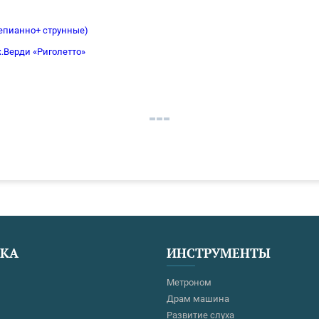
тепианно+ струнные)
.Верди «Риголетто»
ЕКА
ИНСТРУМЕНТЫ
Метроном
Драм машина
Развитие слуха