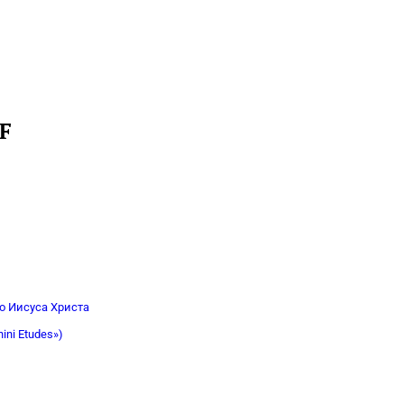
F
о Иисуса Христа
ini Etudes»)