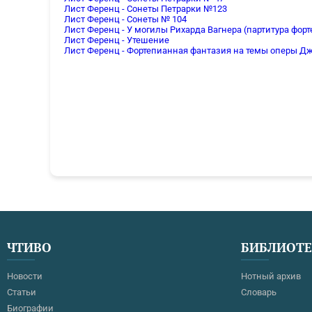
Лист Ференц - Сонеты Петрарки №123
Лист Ференц - Сонеты № 104
Лист Ференц - У могилы Рихарда Вагнера (партитура фор
Лист Ференц - Утешение
Лист Ференц - Фортепианная фантазия на темы оперы Дж
ЧТИВО
БИБЛИОТ
Новости
Нотный архив
Статьи
Словарь
Биографии