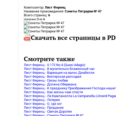
Композитор:
Лист Ференц
Название произведения:
Сонеты Петрарки № 47
Всего страниц:
6
показано
3
из
6
Скачать все страницы в PD
Смотрите также
Лист Ференц - S.172 No.4 (Quasi Adagio)
Лист Ференц - В мучительно блаженный час
Лист Ференц - Вариация на вальс Диабелли
Лист Ференц - Венгерская рапсодия
Лист Ференц - Грезы любви
Лист Ференц - Долина Обермана
Лист Ференц - К празднику Преображения Господа нашег
Лист Ференц - Как жизнь нам спасти
Лист Ференц - Ла Кампанелла La Campanella («Grand Pagan
Лист Ференц - Лотерея
Лист Ференц - О, где он!
Лист Ференц - Прощание
Лист Ференц - Святая Доротея
Лист Ференц - Сонеты Петрарки № 47