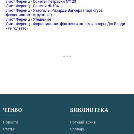
Лист Ференц - Сонеты Петрарки №123
Лист Ференц - Сонеты № 104
Лист Ференц - У могилы Рихарда Вагнера (партитура
фортепианно+ струнные)
Лист Ференц - Утешение
Лист Ференц - Фортепианная фантазия на темы оперы Дж.Верди
«Риголетто»
ЧТИВО
БИБЛИОТЕКА
Новости
Нотный архив
Статьи
Словарь