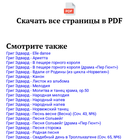
Скачать все страницы в PDF
Смотрите также
Григ Эдвард - Elle danse
Григ Эдвард - Ариетта
Григ Эдвард - В пещере горного короля
Григ Эдвард - В пещере горного короля (драма «Пер Гюнт»)
Григ Эдвард - Вдали от Родины (из цикла «Норвегия»)
Григ Эдвард - Канон
Григ Эдвард - Листок из альбома
Григ Эдвард - Мелодия
Григ Эдвард - Молитва и танец храма, op.50
Григ Эдвард - Народная мелодия
Григ Эдвард - Народный напев
Григ Эдвард - Народный напев
Григ Эдвард - Норвежский танец
Григ Эдвард - Песнь весне (Весна) (Соч. 43, №6)
Григ Эдвард - Песня Сольвейг
Григ Эдвард - Песня Сольвейг (драма «Пер Гюнт»)
Григ Эдвард - Песня сторожа
Григ Эдвард - Родная песня
Григ Эдвард - Свадебный день в Тролльхаугене (Соч. 65, №6)