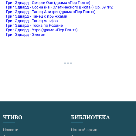
Григ Эдвард - Смерть Озе (драма «Пер Гюнт»)
Григ Эдвард - Сосна (из «Элегического цикла») Ор. 59 №2
Григ Эдвард - Танец Анитры (драма «Пер Гюнт»)
Григ Эдвард - Танец с прыжками
Григ Эдвард - Танец эльфов
Григ Эдвард - Тоска по Родине
Григ Эдвард - Утро (драма «Пер Гюнт»)
Григ Эдвард - Элегия
ЧТИВО
БИБЛИОТЕКА
Новости
Нотный архив