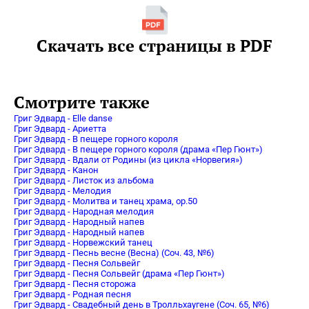
Скачать все страницы в PDF
Смотрите также
Григ Эдвард - Elle danse
Григ Эдвард - Ариетта
Григ Эдвард - В пещере горного короля
Григ Эдвард - В пещере горного короля (драма «Пер Гюнт»)
Григ Эдвард - Вдали от Родины (из цикла «Норвегия»)
Григ Эдвард - Канон
Григ Эдвард - Листок из альбома
Григ Эдвард - Мелодия
Григ Эдвард - Молитва и танец храма, op.50
Григ Эдвард - Народная мелодия
Григ Эдвард - Народный напев
Григ Эдвард - Народный напев
Григ Эдвард - Норвежский танец
Григ Эдвард - Песнь весне (Весна) (Соч. 43, №6)
Григ Эдвард - Песня Сольвейг
Григ Эдвард - Песня Сольвейг (драма «Пер Гюнт»)
Григ Эдвард - Песня сторожа
Григ Эдвард - Родная песня
Григ Эдвард - Свадебный день в Тролльхаугене (Соч. 65, №6)