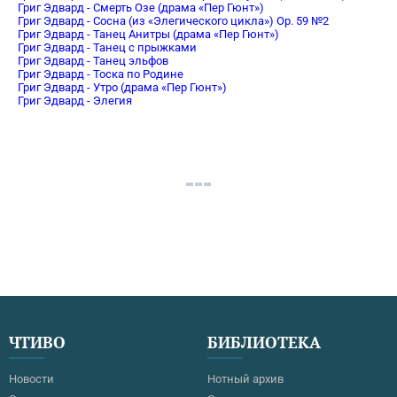
Григ Эдвард - Смерть Озе (драма «Пер Гюнт»)
Григ Эдвард - Сосна (из «Элегического цикла») Ор. 59 №2
Григ Эдвард - Танец Анитры (драма «Пер Гюнт»)
Григ Эдвард - Танец с прыжками
Григ Эдвард - Танец эльфов
Григ Эдвард - Тоска по Родине
Григ Эдвард - Утро (драма «Пер Гюнт»)
Григ Эдвард - Элегия
ЧТИВО
БИБЛИОТЕКА
Новости
Нотный архив