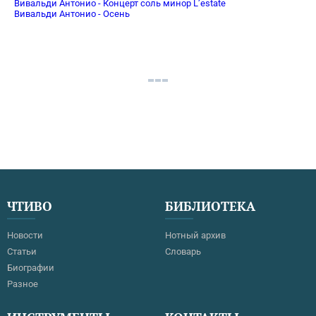
Вивальди Антонио - Концерт соль минор L’estate
Вивальди Антонио - Осень
ЧТИВО
БИБЛИОТЕКА
Новости
Нотный архив
Статьи
Словарь
Биографии
Разное