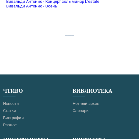
Вивальди Антонио - Концерт соль минор L’estate
Вивальди Антонио - Осень
ЧТИВО
БИБЛИОТЕКА
Новости
Нотный архив
Статьи
Словарь
Биографии
Разное