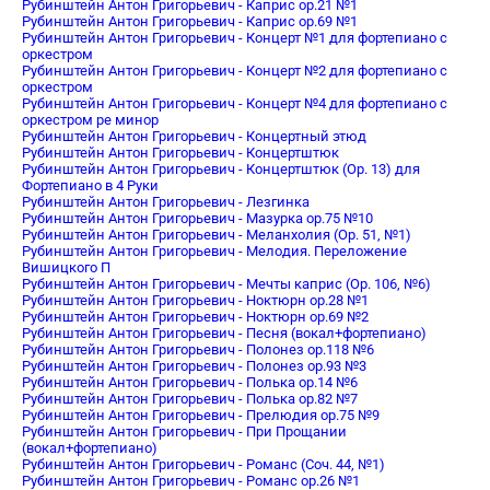
Рубинштейн Антон Григорьевич - Каприс op.21 №1
Рубинштейн Антон Григорьевич - Каприс op.69 №1
Рубинштейн Антон Григорьевич - Концерт №1 для фортепиано с
оркестром
Рубинштейн Антон Григорьевич - Концерт №2 для фортепиано с
оркестром
Рубинштейн Антон Григорьевич - Концерт №4 для фортепиано с
оркестром ре минор
Рубинштейн Антон Григорьевич - Концертный этюд
Рубинштейн Антон Григорьевич - Концертштюк
Рубинштейн Антон Григорьевич - Концертштюк (Op. 13) для
Фортепиано в 4 Руки
Рубинштейн Антон Григорьевич - Лезгинка
Рубинштейн Антон Григорьевич - Мазурка op.75 №10
Рубинштейн Антон Григорьевич - Меланхолия (Op. 51, №1)
Рубинштейн Антон Григорьевич - Мелодия. Переложение
Вишицкого П
Рубинштейн Антон Григорьевич - Мечты каприс (Op. 106, №6)
Рубинштейн Антон Григорьевич - Ноктюрн op.28 №1
Рубинштейн Антон Григорьевич - Ноктюрн op.69 №2
Рубинштейн Антон Григорьевич - Песня (вокал+фортепиано)
Рубинштейн Антон Григорьевич - Полонез op.118 №6
Рубинштейн Антон Григорьевич - Полонез op.93 №3
Рубинштейн Антон Григорьевич - Полька op.14 №6
Рубинштейн Антон Григорьевич - Полька op.82 №7
Рубинштейн Антон Григорьевич - Прелюдия op.75 №9
Рубинштейн Антон Григорьевич - При Прощании
(вокал+фортепиано)
Рубинштейн Антон Григорьевич - Романс (Соч. 44, №1)
Рубинштейн Антон Григорьевич - Романс op.26 №1