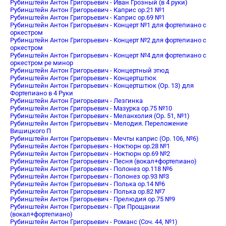
Рубинштейн Антон Григорьевич - Иван Грозный (в 4 руки)
Рубинштейн Антон Григорьевич - Каприс op.21 №1
Рубинштейн Антон Григорьевич - Каприс op.69 №1
Рубинштейн Антон Григорьевич - Концерт №1 для фортепиано с
оркестром
Рубинштейн Антон Григорьевич - Концерт №2 для фортепиано с
оркестром
Рубинштейн Антон Григорьевич - Концерт №4 для фортепиано с
оркестром ре минор
Рубинштейн Антон Григорьевич - Концертный этюд
Рубинштейн Антон Григорьевич - Концертштюк
Рубинштейн Антон Григорьевич - Концертштюк (Op. 13) для
Фортепиано в 4 Руки
Рубинштейн Антон Григорьевич - Лезгинка
Рубинштейн Антон Григорьевич - Мазурка op.75 №10
Рубинштейн Антон Григорьевич - Меланхолия (Op. 51, №1)
Рубинштейн Антон Григорьевич - Мелодия. Переложение
Вишицкого П
Рубинштейн Антон Григорьевич - Мечты каприс (Op. 106, №6)
Рубинштейн Антон Григорьевич - Ноктюрн op.28 №1
Рубинштейн Антон Григорьевич - Ноктюрн op.69 №2
Рубинштейн Антон Григорьевич - Песня (вокал+фортепиано)
Рубинштейн Антон Григорьевич - Полонез op.118 №6
Рубинштейн Антон Григорьевич - Полонез op.93 №3
Рубинштейн Антон Григорьевич - Полька op.14 №6
Рубинштейн Антон Григорьевич - Полька op.82 №7
Рубинштейн Антон Григорьевич - Прелюдия op.75 №9
Рубинштейн Антон Григорьевич - При Прощании
(вокал+фортепиано)
Рубинштейн Антон Григорьевич - Романс (Соч. 44, №1)