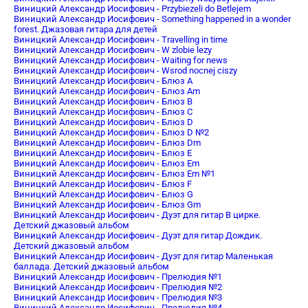
Виницкий Александр Иосифович - Przybiezeli do Betlejem
Виницкий Александр Иосифович - Something happened in a wonder
forest. Джазовая гитара для детей
Виницкий Александр Иосифович - Travelling in time
Виницкий Александр Иосифович - W zlobie lezy
Виницкий Александр Иосифович - Waiting for news
Виницкий Александр Иосифович - Wsrod nocnej ciszy
Виницкий Александр Иосифович - Блюз A
Виницкий Александр Иосифович - Блюз Am
Виницкий Александр Иосифович - Блюз B
Виницкий Александр Иосифович - Блюз C
Виницкий Александр Иосифович - Блюз D
Виницкий Александр Иосифович - Блюз D №2
Виницкий Александр Иосифович - Блюз Dm
Виницкий Александр Иосифович - Блюз E
Виницкий Александр Иосифович - Блюз Em
Виницкий Александр Иосифович - Блюз Em №1
Виницкий Александр Иосифович - Блюз F
Виницкий Александр Иосифович - Блюз G
Виницкий Александр Иосифович - Блюз Gm
Виницкий Александр Иосифович - Дуэт для гитар В цирке.
Детский джазовый альбом
Виницкий Александр Иосифович - Дуэт для гитар Дождик.
Детский джазовый альбом
Виницкий Александр Иосифович - Дуэт для гитар Маленькая
баллада. Детский джазовый альбом
Виницкий Александр Иосифович - Прелюдия №1
Виницкий Александр Иосифович - Прелюдия №2
Виницкий Александр Иосифович - Прелюдия №3
Виницкий Александр Иосифович - Прелюдия №4