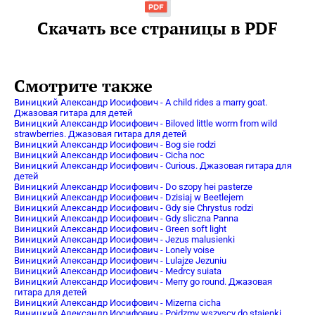
Скачать все страницы в PDF
Смотрите также
Виницкий Александр Иосифович - A child rides a marry goat.
Джазовая гитара для детей
Виницкий Александр Иосифович - Biloved little worm from wild
strawberries. Джазовая гитара для детей
Виницкий Александр Иосифович - Bog sie rodzi
Виницкий Александр Иосифович - Cicha noc
Виницкий Александр Иосифович - Curious. Джазовая гитара для
детей
Виницкий Александр Иосифович - Do szopy hei pasterze
Виницкий Александр Иосифович - Dzisiaj w Beetlejem
Виницкий Александр Иосифович - Gdy sie Chrystus rodzi
Виницкий Александр Иосифович - Gdy sliczna Panna
Виницкий Александр Иосифович - Green soft light
Виницкий Александр Иосифович - Jezus malusienki
Виницкий Александр Иосифович - Lonely voise
Виницкий Александр Иосифович - Lulajze Jezuniu
Виницкий Александр Иосифович - Medrcy suiata
Виницкий Александр Иосифович - Merry go round. Джазовая
гитара для детей
Виницкий Александр Иосифович - Mizerna cicha
Виницкий Александр Иосифович - Pojdzmy wszyscy do stajenki