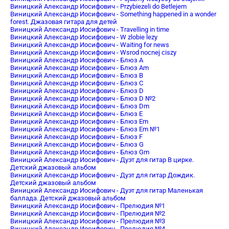
Виницкий Александр Иосифович - Przybiezeli do Betlejem
Виницкий Александр Иосифович - Something happened in a wonder
forest. Джазовая гитара для детей
Виницкий Александр Иосифович - Travelling in time
Виницкий Александр Иосифович - W zlobie lezy
Виницкий Александр Иосифович - Waiting for news
Виницкий Александр Иосифович - Wsrod nocnej ciszy
Виницкий Александр Иосифович - Блюз A
Виницкий Александр Иосифович - Блюз Am
Виницкий Александр Иосифович - Блюз B
Виницкий Александр Иосифович - Блюз C
Виницкий Александр Иосифович - Блюз D
Виницкий Александр Иосифович - Блюз D №2
Виницкий Александр Иосифович - Блюз Dm
Виницкий Александр Иосифович - Блюз E
Виницкий Александр Иосифович - Блюз Em
Виницкий Александр Иосифович - Блюз Em №1
Виницкий Александр Иосифович - Блюз F
Виницкий Александр Иосифович - Блюз G
Виницкий Александр Иосифович - Блюз Gm
Виницкий Александр Иосифович - Дуэт для гитар В цирке.
Детский джазовый альбом
Виницкий Александр Иосифович - Дуэт для гитар Дождик.
Детский джазовый альбом
Виницкий Александр Иосифович - Дуэт для гитар Маленькая
баллада. Детский джазовый альбом
Виницкий Александр Иосифович - Прелюдия №1
Виницкий Александр Иосифович - Прелюдия №2
Виницкий Александр Иосифович - Прелюдия №3
Виницкий Александр Иосифович - Прелюдия №4