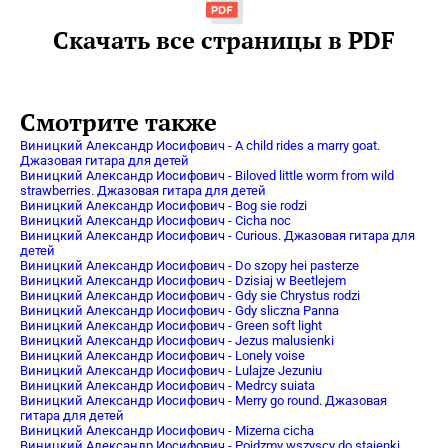
Скачать все страницы в PDF
Смотрите также
Виницкий Александр Иосифович - A child rides a marry goat.
Джазовая гитара для детей
Виницкий Александр Иосифович - Biloved little worm from wild
strawberries. Джазовая гитара для детей
Виницкий Александр Иосифович - Bog sie rodzi
Виницкий Александр Иосифович - Cicha noc
Виницкий Александр Иосифович - Curious. Джазовая гитара для
детей
Виницкий Александр Иосифович - Do szopy hei pasterze
Виницкий Александр Иосифович - Dzisiaj w Beetlejem
Виницкий Александр Иосифович - Gdy sie Chrystus rodzi
Виницкий Александр Иосифович - Gdy sliczna Panna
Виницкий Александр Иосифович - Green soft light
Виницкий Александр Иосифович - Jezus malusienki
Виницкий Александр Иосифович - Lonely voise
Виницкий Александр Иосифович - Lulajze Jezuniu
Виницкий Александр Иосифович - Medrcy suiata
Виницкий Александр Иосифович - Merry go round. Джазовая
гитара для детей
Виницкий Александр Иосифович - Mizerna cicha
Виницкий Александр Иосифович - Pojdzmy wszyscy do stajenki