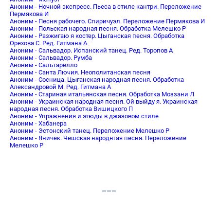
Аноним - Ночной экспресс. Пьеса в стиле кантри. Переложение
Пермякова И
Аноним - Песня рабочего. Спиричуэл. Переложение Пермякова И
Аноним - Польская народная песня. Обработка Мелешко Р
Аноним - Разжигаю я костер. Цыганская песня. Обработка
Орехова С. Ред. Гитмана А
Аноним - Сальвадор. Испанский танец. Ред. Торопов А
Аноним - Сальвадор. Румба
Аноним - Сальтарелло
Аноним - Санта Лючия. Неополитанская песня
Аноним - Сосница. Цыганская народная песня. Обработка
Александровой М. Ред. Гитмана А
Аноним - Стариная итальянская песня. Обработка Моззани Л
Аноним - Украинская народная песня. Ой выйду я. Украинская
народная песня. Обработка Вишицкого П
Аноним - Упражнения и этюды в джазовом стиле
Аноним - Хабанера
Аноним - Эстонский танец. Переложение Мелешко Р
Аноним - Яничек. Чешская народнгая песня. Переложение
Мелешко Р