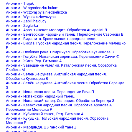
Аноним - Trojak
Аноним - W ogrodeczku bulam
Аноним - Wczoraj byla niedzieliczka
Аноним - Wyszla dziewczyna
Аноним - Zabili hajducy
Аноним - Zeglarka
Аноним - Аргентинская мелодия. Обработка Анидо М. Л
Аноним - Венгерский народный танец. Переложение Сазонова В
Аноним - Видалита. Бразильская народная песня
Аноним - Висла. Русская народная песня. Переложение Мелешко
Р
Аноним - Глубокая река. Спиричуэл. Обработка Кузнецова В
Аноним - Голубка. Испанская серенада. Переложение Саччи Ф
Аноним - Жига. Ред. Гитмана А
Аноним - Завещание Амелии. Каталонская песня. Обработка
Льобета М
Аноним - Зеленые рукава. Английская народная песня.
Обработка Кузнецова В
Аноним - Зелёные рукава. Английская песня. Обработка Беренда
З
Аноним - Испанская песня. Перелодение Рача П
Аноним - Испанский народный танец
Аноним - Испанский танец. Солэарис. Обработка Беренда З
Аноним - Казахская народная песня. Обработка Аронова А.
Переложение Мелешко Р
Аноним - Кубинский танец. Ред. Гитмана А
Аноним - Кукушка. Польская народная песня. Обработка
Мелешко Р
Аноним - Мардяндя. Цыганский танец
Аноним - Менуэт