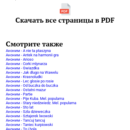
Скачать все страницы в PDF
Смотрите также
Аноним - A nie ta ptaszyna
Аноним - Antek na harmonii gra
Аноним - Arioso
Аноним - Corki mlynarza
Аноним - Gwiazdka
Аноним - Jak dlugo na Wawelu
Аноним - Krasnoludki
Аноним - Lec glosie po rosie
Аноним - Od buczka do buczka
Аноним - Ostatni mazur
Аноним - Partie
Аноним - Pije Kuba. Mel. popularna
Аноним - Stary niedzwiedz. Mel. popularna
Аноним - Sto lat
Аноним - Szla dzieweczka
Аноним - Sztajerek lwowski
Аноним - Tancuj tancuj
Аноним - Taniec kurpiowski
Аноним - To i hola