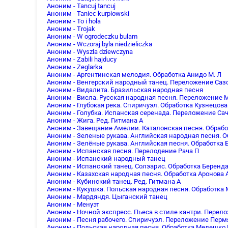
Аноним - Tancuj tancuj
Аноним - Taniec kurpiowski
Аноним - To i hola
Аноним - Trojak
Аноним - W ogrodeczku bulam
Аноним - Wczoraj byla niedzieliczka
Аноним - Wyszla dziewczyna
Аноним - Zabili hajducy
Аноним - Zeglarka
Аноним - Аргентинская мелодия. Обработка Анидо М. Л
Аноним - Венгерский народный танец. Переложение Саз
Аноним - Видалита. Бразильская народная песня
Аноним - Висла. Русская народная песня. Переложение 
Аноним - Глубокая река. Спиричуэл. Обработка Кузнецова
Аноним - Голубка. Испанская серенада. Переложение Са
Аноним - Жига. Ред. Гитмана А
Аноним - Завещание Амелии. Каталонская песня. Обрабо
Аноним - Зеленые рукава. Английская народная песня. О
Аноним - Зелёные рукава. Английская песня. Обработка 
Аноним - Испанская песня. Перелодение Рача П
Аноним - Испанский народный танец
Аноним - Испанский танец. Солэарис. Обработка Беренда
Аноним - Казахская народная песня. Обработка Аронова
Аноним - Кубинский танец. Ред. Гитмана А
Аноним - Кукушка. Польская народная песня. Обработка
Аноним - Мардяндя. Цыганский танец
Аноним - Менуэт
Аноним - Ночной экспресс. Пьеса в стиле кантри. Пере
Аноним - Песня рабочего. Спиричуэл. Переложение Перм
Аноним - Польская народная песня. Обработка Мелешко 