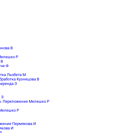
онова В
Мелешко Р
 В
ччи Ф
тка Льобета М
бработка Кузнецова В
Беренда З
 З
 А. Переложение Мелешко Р
 Мелешко Р
ложение Пермякова И
якова И
Р