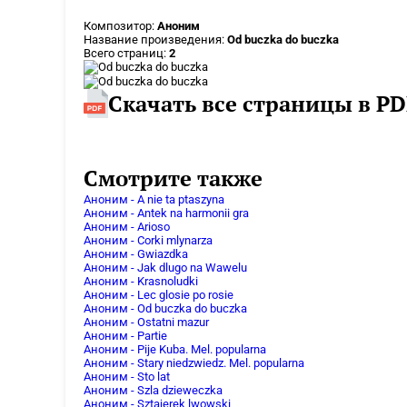
Композитор:
Аноним
Название произведения:
Od buczka do buczka
Всего страниц:
2
Скачать все страницы в PD
Смотрите также
Аноним - A nie ta ptaszyna
Аноним - Antek na harmonii gra
Аноним - Arioso
Аноним - Corki mlynarza
Аноним - Gwiazdka
Аноним - Jak dlugo na Wawelu
Аноним - Krasnoludki
Аноним - Lec glosie po rosie
Аноним - Od buczka do buczka
Аноним - Ostatni mazur
Аноним - Partie
Аноним - Pije Kuba. Mel. popularna
Аноним - Stary niedzwiedz. Mel. popularna
Аноним - Sto lat
Аноним - Szla dzieweczka
Аноним - Sztajerek lwowski