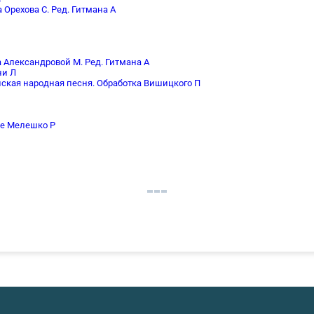
 Орехова С. Ред. Гитмана А
 Александровой М. Ред. Гитмана А
ни Л
нская народная песня. Обработка Вишицкого П
ие Мелешко Р