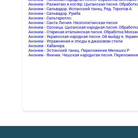
Аноним - Разжигаю я костер. Цыганская песня. Обработка
Аноним - Сальвадор. Испанский танец. Ред. Торопов А
Аноним - Сальвадор. Румба
Аноним - Сальтарелло
Аноним - Санта Лючия. Неополитанская песня
Аноним - Сосница. Цыганская народная песня. Обработка
Аноним - Стариная итальянская песня. Обработка Мозза
Аноним - Украинская народная песня. Ой выйду я. Украи
Аноним - Упражнения и этюды в джазовом стиле
Аноним - Хабанера
Аноним - Эстонский танец. Переложение Мелешко Р
Аноним - Яничек. Чешская народнгая песня. Переложен