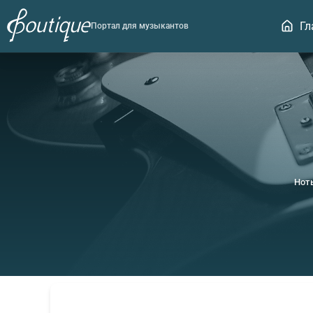
Гл
Портал для музыкантов
Нот