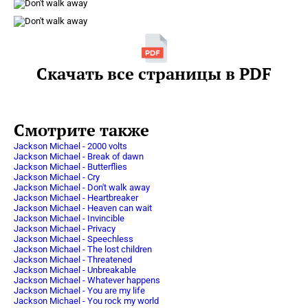
Скачать все страницы в PDF
Смотрите также
Jackson Michael - 2000 volts
Jackson Michael - Break of dawn
Jackson Michael - Butterflies
Jackson Michael - Cry
Jackson Michael - Don't walk away
Jackson Michael - Heartbreaker
Jackson Michael - Heaven can wait
Jackson Michael - Invincible
Jackson Michael - Privacy
Jackson Michael - Speechless
Jackson Michael - The lost children
Jackson Michael - Threatened
Jackson Michael - Unbreakable
Jackson Michael - Whatever happens
Jackson Michael - You are my life
Jackson Michael - You rock my world