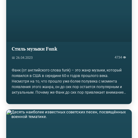
фильма "Каламити Джей". Эрнестина Андерсон могла взять
заурядную песню Дорис Дей и сделать из нее настоящий…
Стиль музыки Funk
4734 👁
📅 26.04.2023
Фанк (от английского слова funk) – это жанр музыки, который
появился в США в середине 60-х годов прошлого века.
Несмотря на то, что прошло уже более полувека с момента
появления этого жанра, он до сих пор остается популярным и
актуальным. Почему же Фанк до сих пор привлекает внимание
людей? Во-первых, Фанк – это очень энергичный жанр музыки,
который заставляет двигаться. Музыкальные композиции
Фанка часто содержат множество инструментальных
элементов, включая гитару, бас-гитару, барабаны, клавишные и
духовые инструменты. Такой сочетание создает яркий звук,
который невозможно не заметить. Ритм Фанка является очень
танцевальным и заставляет…