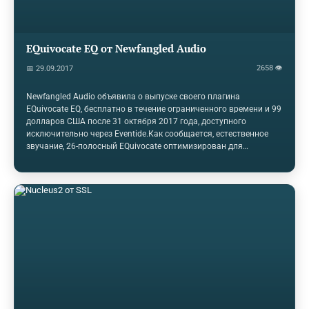
EQuivocate EQ от Newfangled Audio
2658 👁
📅 29.09.2017
Newfangled Audio объявила о выпуске своего плагина
EQuivocate EQ, бесплатно в течение ограниченного времени и 99
долларов США после 31 октября 2017 года, доступного
исключительно через Eventide.Как сообщается, естественное
звучание, 26-полосный EQuivocate оптимизирован для
микширования и мастеринга приложений, аудио-рекламных
материалов. EQuivocate использует фильтры, которые
смоделированы на человеческом ухе.Ключевые особенности
включают в себя 26 линейно-фазовых фильтров. Match EQ для
повторения тона с одной дорожки на другую. Нажатие /
скручивание рисунка кривой эквалайзера, пресеты от Ричарда
Девина, Джереми Лубси, Алекс Сальца, Себастьяна Ароча
Мортона, Ричарда Х и Джона…