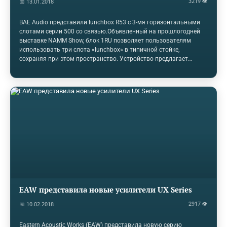
3219 👁
📅 13.01.2018
BAE Audio представили lunchbox R53 с 3-мя горизонтальными
слотами серии 500 со связью.Объявленный на прошлогодней
выставке NAMM Show, блок 1RU позволяет пользователям
использовать три слота «lunchbox» в типичной стойке,
сохраняя при этом пространство. Устройство предлагает
встроенный источник питания, а переключаемое соединение на
передней панели устройства позволяет пользователям
передавать сигнал от одного слота к другому, позволяя
пользователям, например, каскадировать предусилитель в
эквалайзер, а затем в компрессор без патчей.R53 имеет
стальное шасси, экранированные провода на отдельных
разъемах и входы и выходы Neutrik XLR.R53 доступен с MSRP
стоимостью 450$,…
EAW представила новые усилители UX Series
2917 👁
📅 10.02.2018
Eastern Acoustic Works (EAW) представила новую серию