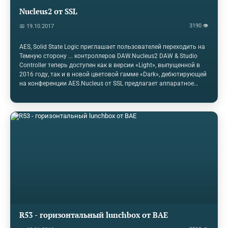
Nucleus2 от SSL
3190 👁
📅 19.10.2017
AES, Solid State Logic приглашает пользователей переходить на
Темную сторону ... контроллеров DAW.Nucleus2 DAW & Studio
Controller теперь доступен как в версии «Light», выпущенной в
2016 году, так и в новой цветовой гамме «Dark», дебютирующей
на конференции AES.Nucleus от SSL предлагает аппаратное
управление с несколькими DAW, управление транспортом,
коммутацию монитора, talkback, два полнофункциональных
микрофонных входа SuperAnalogue SSL и аудиоинтерфейс
Dante.Теперь доступны как Light, так и Dark версии
Nucleus2.Solid Dtate Logic
R53 - горизонтальный lunchbox от BAE