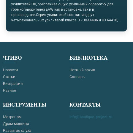
усилителей UX, обеспечивающую усиление и обработку для
громкоговорителей EAW как в установке, так и в
производстве.Серия усилителей состоит из двух
четырехканальных усилителей класса D - UXA4406 и UXA4410, а
также восьмиканального UXA4810. Четырехканальные модели
с интегрированной обработкой сигналов с частотой 48 кГц
обеспечивают до 2500 Вт (5000 Вт мостового соединения), а
UXA4810 обеспечивает 1250 Вт на канал (2500 Вт мост).Каждый
канал усилителя может быть сконфигурирован таким образом,
чтобы обеспечить максимальную мощность в двух, четырех
ЧТИВО
БИБЛИОТЕКА
или восьми омах, номинальных нагрузках, а также 25 В, 70 В и
100 В постоянного напряжения (CV).…
Новости
Нотный архив
Статьи
Словарь
Биографии
Разное
ИНСТРУМЕНТЫ
КОНТАКТЫ
Метроном
info@boutique-project.ru
Драм машина
Развитие слуха