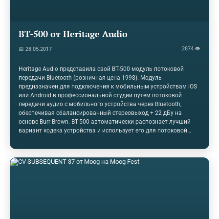
BT-500 от Heritage Audio
2874 👁
📅 28.05.2017
Heritage Audio представила свой BT-500 модуль потоковой
передачи Bluetooth (розничная цена 199$). Модуль
предназначен для подключения к мобильным устройствам iOS
или Android в профессиональной студии путем потоковой
передачи аудио с мобильного устройства через Bluetooth,
обеспечивая сбалансированный стереовыход + 22 дБу на
основе Burr Brown. BT-500 автоматически распознает лучший
вариант кодека устройства и использует его для потоковой
передачи. «Я посетил несколько очень хорошо оборудованных
студий, и в каждом случае либо художник, либо продюсер
хотели, чтобы что-то играло со своих телефонов», - объясняет
управляющий директор Heritage Audio Питер Родригес.
«Однажды разъем mini-jack в кабеле был слишком толстым, и он
не входил в отверстие корпуса, в котором находился телефон. У
другого был адаптер mini-jack на XLR, который был слишком
тяжелым и…