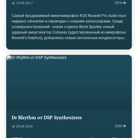
2818 👁
📅 19.09.2017
Самый продаваемый мини-микрофон KOS Roswell Pro Audio был
недавно обновлен и переиздан с новыми аксессуарами. Среди
усовершенствований - новая отделка Black Sparkle, новый
ударный амортизатор Cutaway (адаптированный из микрофона
Roswell's Delphos), добавлены новые сигнальные конденсаторы
и усовершенствованная схема напряжения постоянного тока.
Таким образом, Mini K47 «обеспечивает более плавный звук и
улучшенный запас громкости, сохраняя при этом
сбалансированный тон и качество», - говорится в рекламных
материалах Roswell Pro Audio. Микрофон поставляется с
подписанной и датированной карточкой QC со всеми
вышеупомянутыми компонентами в алюминиевом
корпусе.Цена на Mini K47…
Dr Rhythm от DSP Synthesizers
3350 👁
📅 29.09.2018