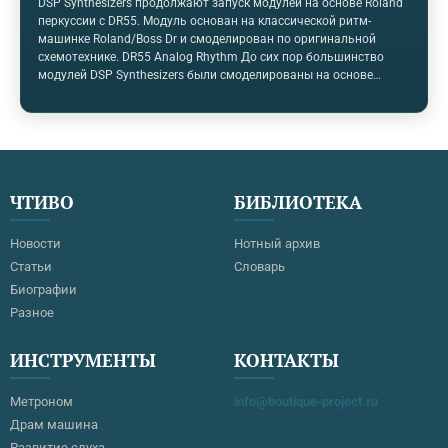
DSP Synthesizers продолжают запуск модулей на основе Roland
перкуссии с DR55. Модуль основан на классической ритм-
машинке Roland/Boss Dr и смоделирован по оригинальной
схемотехнике. DR55 Analog Rhythm До сих пор большинство
модулей DSP Synthesizers были смоделированы на основе
сэмплов. В DR55 станет первым модулем аналогового
моделирования. В компании говорят, что это похоже на ACB
технологии Roland, boutique и эмуляции программного
обеспечения. Он имеет четыре канала звука: бас, малый
барабан, хэт и rimshot. Все 4 имеют входные сигналы пуска и
акцента, независимые выходы и управления спада. Бас-
ЧТИВО
БИБЛИОТЕКА
барабан имеет Т-образный резонатор с периодом затухания до
2,5 секунд. Бас и rimshot имеют регуляторы тона,…
Новости
Нотный архив
Статьи
Словарь
Биографии
Разное
ИНСТРУМЕНТЫ
КОНТАКТЫ
Метроном
info@boutique-project.ru
Драм машина
Развитие слуха