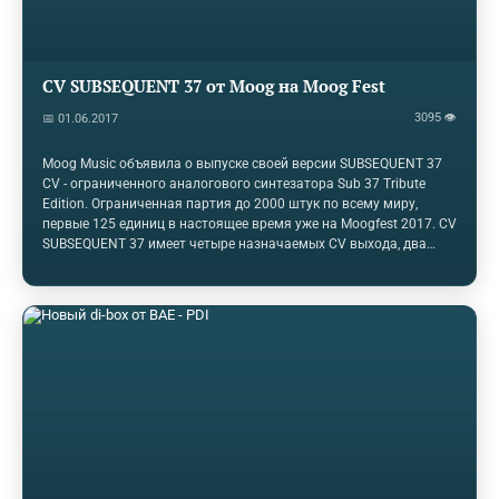
CV SUBSEQUENT 37 от Moog на Moog Fest
3095 👁
📅 01.06.2017
Moog Music объявила о выпуске своей версии SUBSEQUENT 37
CV - ограниченного аналогового синтезатора Sub 37 Tribute
Edition. Ограниченная партия до 2000 штук по всему миру,
первые 125 единиц в настоящее время уже на Moogfest 2017. CV
SUBSEQUENT 37 имеет четыре назначаемых CV выхода, два
назначаемых выхода Gate (для взаимосвязи с
широкоформатными и модульными системами Eurorack),
улучшенный тебробрелок, усилитель для наушников,
измененный путь аналогового сигнала. Функциональные
особенности резюме SUBSEQUENT 37 CV включают режимы
Mono или Duo; 37-нотная клавиатура с чувствительностью к
скорости и послекасанием, двухмодульные шины с
назначаемым источником и пунктами назначения, DAHDSR
(задержки, атаки,…