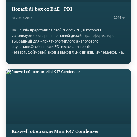
Новый di-box от BAE - PDI
2744 👁
📅 20.07.2017
BAE Audio представила свой di-box - PDI, в котором
используется совершенно новый дизайн трансформатора,
выбранный для «приятного теплого аналогового
звучания».Особенности PDI включают в себя
четвертьдюймовый вход и выход XLR с низким импедансом на
одной стороне, с двумя аудиосигналами через выходы на
обратной стороне, все Neutrik.Его схема ввода-вывода
позволяет создавать уникальные конфигурации
маршрутизации. Например, можно посылать гитарный сигнал
как через выход Lo-Z на консоль, так и через два выходных
сигнала Hi-Z на два отдельных усилителя. Также присутствует
выключатель заземления.По словам BAE, PDI собрана вручную
в Калифорнии с позолоченной печатной…
Roswell обновили Mini K47 Condenser