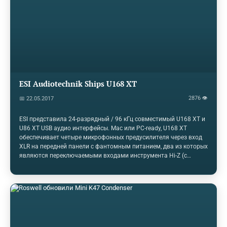
ESI Audiotechnik Ships U168 XT
2876 👁
📅 22.05.2017
ESI представила 24-разрядный / 96 кГц совместимый U168 XT и
U86 XT USB аудио интерфейсы. Mac или PC-ready, U168 XT
обеспечивает четыре микрофонных предусилителя через вход
XLR на передней панели с фантомным питанием, два из которых
являются переключаемыми входами инструмента Hi-Z (с
комбинированными гнездами XLR / TRS); 16 линейных входов и
восемь линейных выходов через TRS, все на задней панели;
Ввод / вывод S / PDIF через разъемы RCA; Два выхода для
наушников с индивидуальной регулировкой громкости. Выходы
L / R через TRS. 16-канальный MIDI I / O и порт USB 2.0. Меньше,
чем его полный 19-дюймовый широкий родственный брат, U86
XT идентичен U168 XT, только с меньшим количеством вводов /