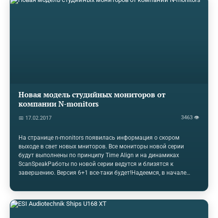
Mail.Ru Group ("ВКонтакте", "Одноклассники" и "Мой Мир")
получили доступ к лицензионному аудио- и видеоконтенту
звукозаписывающей компании Universal Music Group (UMG).
Кроме того, в рамках договоренностей "ВКонтакте" и Universal
Music подписали мировое…
Новая модель студийных мониторов от
компании N-monitors
3463 👁
📅 17.02.2017
На странице n-monitors появилась информация о скором
выходе в свет новых мниторов. Все мониторы новой серии
будут выполнены по принципу Time Align и на динамиках
ScanSpeakРаботы по новой серии ведутся и близятся к
завершению. Версия 6+1 все-таки будет!Надеемся, в начале
марта будут серийные модели.