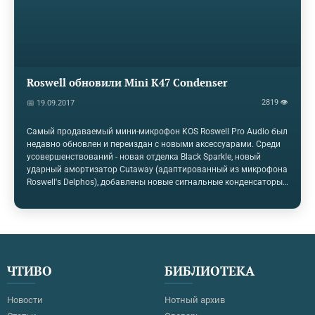
выходов. Интерфейс…
Roswell обновили Mini K47 Condenser
2819 👁
📅 19.09.2017
Самый продаваемый мини-микрофон KOS Roswell Pro Audio был
недавно обновлен и переиздан с новыми аксессуарами. Среди
усовершенствований - новая отделка Black Sparkle, новый
ударный амортизатор Cutaway (адаптированный из микрофона
Roswell's Delphos), добавлены новые сигнальные конденсаторы
и усовершенствованная схема напряжения постоянного тока.
Таким образом, Mini K47 «обеспечивает более плавный звук и
улучшенный запас громкости, сохраняя при этом
сбалансированный тон и качество», - говорится в рекламных
материалах Roswell Pro Audio. Микрофон поставляется с
подписанной и датированной карточкой QC со всеми
ЧТИВО
БИБЛИОТЕКА
вышеупомянутыми компонентами в алюминиевом
корпусе.Цена на Mini K47…
Новости
Нотный архив