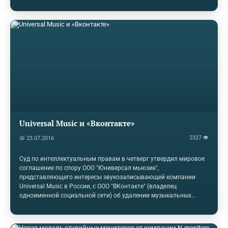
Universal Music и «Вконтакте»
2327 👁
📅 23.07.2016
Суд по интеллектуальным правам в четверг утвердил мировое
соглашение по спору ООО "Юниверсал мьюзик",
представляющего интересы звукозаписывающей компании
Universal Music в России, с ООО "ВКонтакте" (владелец
одноименной социальной сети) об удалении музыкальных
файлов и взыскании компенсации. Мотивировочная часть
соответствующего постановления пока не опубликована,
сообщает РИА «Новости». Ранее в июле социальные сети