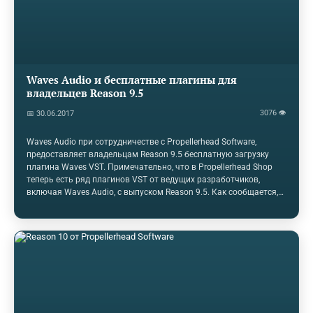
Waves Audio и бесплатные плагины для
владельцев Reason 9.5
3076 👁
📅 30.06.2017
Waves Audio при сотрудничестве с Propellerhead Software,
предоставляет владельцам Reason 9.5 бесплатную загрузку
плагина Waves VST. Примечательно, что в Propellerhead Shop
теперь есть ряд плагинов VST от ведущих разработчиков,
включая Waves Audio, с выпуском Reason 9.5. Как сообщается,
наиболее востребованная функция сообщества Reason, Reason
9.5 теперь предлагает поддержку VST-плагинов, а также
возможность добавления плагинов VST в Combinators с
собственными устройствами Reason. Все владельцы Reason 9.5
могут бесплатно скачать Waves AudioTrack через магазин
Propellerhead. Предложение заканчивается 31 июля 2017 года.
Waves audio