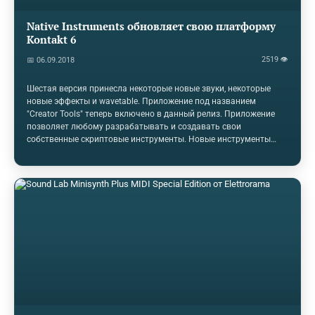
Native Instruments обновляет свою платформу
Kontakt 6
2519 👁
📅 06.09.2018
Шестая версия принесла некоторые новые звуки, некоторые
новые эффекты и wavetable. Приложение под названием
"Creator Tools" теперь включено в данный релиз. Приложение
позволяет любому разрабатывать и создавать свои
собственные скриптовые инструменты. Новые инструменты
включают Analog Dreams, Ethereal Earth и Hybrid Keys. Новые
эффекты включают в себя Replika delay, несколько
ревербираторов и wah-wah. Неужели этому безумному
разнообразию нет конца?Волновой синтез становится частью
набора инструментов. Все новые инструменты включают этот
новый модуль. Как его использовать пока не совсем ясно, на
данный момент, но я думаю, что это своего рода сочетание
методов отбора проб и синтеза.Kontakt…