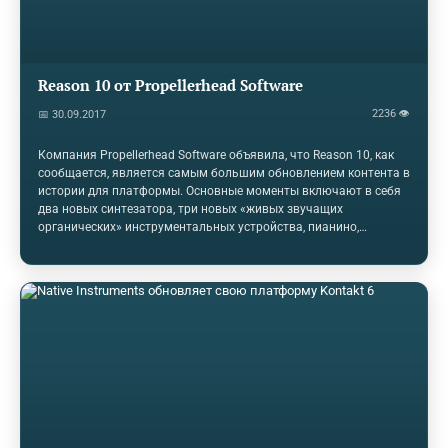
Reason 10 от Propellerhead Software
2236 👁
📅 30.09.2017
Компания Propellerhead Software объявила, что Reason 10, как
сообщается, является самым большим обновлением контента в
истории для платформы. Основные моменты включают в себя
два новых синтезатора, три новых «живых звучащих
органических» инструментальных устройства, пианино,
творческое устройство модуляции и 3 ГБ барабанных лупов и
сэмплов.Новые синтезаторы 10-го поколения включают в себя
синтезатор Europa Shapeshifting Synthesizer, динамически
генерируемый wavetable synth и Grain Sample Manipulator,
гранулированный инструмент синтеза. В сотрудничестве с
Soundiron, три новых инструмента Reason 10 включают в себя
Klang Tuned Percussion с 10 образцами мелодических
перкуссионных инструментов, Pangea World Instruments с…