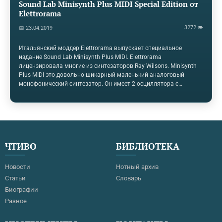
Sound Lab Minisynth Plus MIDI Special Edition от
Elettrorama
3272 👁
📅 23.04.2019
Итальянский моддер Elettrorama выпускает специальное
издание Sound Lab Minisynth Plus MIDI. Elettrorama
лицензировала многие из синтезаторов Ray Wilsons. Minisynth
Plus MIDI это довольно шикарный маленький аналоговый
монофонический синтезатор. Он имеет 2 осциллятора с
переменной импульсной модуляцией, квадратной и
пилообразной формы сигнала и генератора синхронизации. В
Вашем распоряжении микшер для управления уровнем 2ух
источников сигнала плюс ручка шума, управление атакой и
релизом, фильтр нижних частот 12дб и одиночное ЛФО.
Модуляцию можно направить к генераторам и фильтровать
ЧТИВО
БИБЛИОТЕКА
независимо. Для соединений вы получаете 2 входа CV и вход
gate, моно аудио выход и выход для наушников. На…
Новости
Нотный архив
Статьи
Словарь
Биографии
Разное