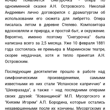
ночью" появляется "Снегурочка" - опера по
одноименной сказке А.Н. Островского. Николай
Андреевич лично договорился с драматургом об
использовании его сюжета для либретто. Опера
писалась летом в деревне Стелево. Композитора
вдохновляли и природа, и простой быт, и окружение.
Вероятно, именно поэтому "Снегурочка" была
написана всего за 2,5 месяца. Уже 10 февраля 1881
года состоялась ее премьера в Мариинском театре,
скорее неудачная, хотя и тепло принятая А.Н.
Островским.
Последующие десятилетие прошло в работе над
симфоническими произведениями, самыми
известными из них стали "Испанское каприччио" и
"Шехеразада", а также – над последними операми
своих друзей: "Хованщиной" М.П. Мусоргского и
"Князем Игорем" А.П. Бородина, которые остались
незавершенными после их кончины. Мусоргскому и