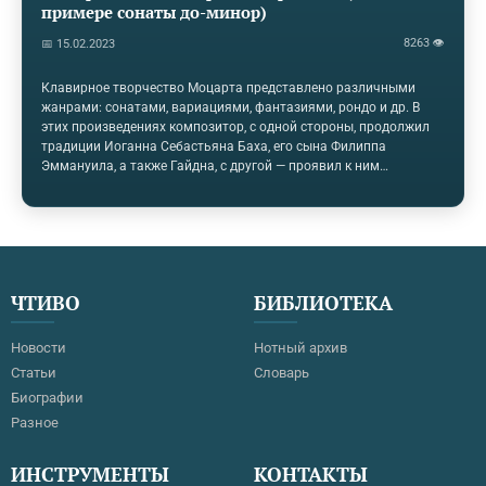
примере сонаты до-минор)
8263 👁
📅 15.02.2023
Клавирное творчество Моцарта представлено различными
жанрами: сонатами, вариациями, фантазиями, рондо и др. В
этих произведениях композитор, с одной стороны, продолжил
традиции Иоганна Себастьяна Баха, его сына Филиппа
Эммануила, а также Гайдна, с другой — проявил к ним
новаторское отношение. Если «королевой» полифонии по праву
можно назвать фугу, то в области гомофонно-гармонической
музыки первенство следует отдать сонатной форме — самой
сложной и развитой, многоликой и универсальной. В сонатной
форме пишутся части сонат, симфоний, концертов, а также
квартетов и других камерно-инструментальных ансамблей,
ЧТИВО
БИБЛИОТЕКА
оперные увертюры, а изредка…
Новости
Нотный архив
Статьи
Словарь
Биографии
Разное
ИНСТРУМЕНТЫ
КОНТАКТЫ