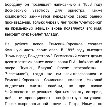
Бородину он посвящает написанную в 1888 году
Воскресную увертюру для оркестра. Также
композитор занимается переделкой своих ранних
произведений. Только через 8 лет после "Снегурочки"
на премьерных афишах вновь появляется его имя:
выходит опера-балет "Млада".
На рубеже веков Римский-Корсаков создает
большую часть своих опер. В 1895 году выходит
"Ночь перед Рождеством". Гоголевский сюжет двумя
десятилетиями ранее использовал П.И. Чайковский в
опере "Кузнец Вакула" (после переработки -
"Черевички"), тогда же им заинтересовался и
Римский-Корсаков. Сочинение коллеги Николай
Андреевич считал слабым, но при жизни
Чайковского не решался браться за эту историю,
дабы не провоцировать конфликтную ситуацию.
После скоропостижной кончины Петра Ильича он