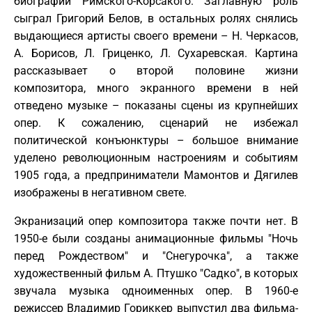
биографии Римского-Корсакого. Заглавную роль
сыграл Григорий Белов, в остальных ролях снялись
выдающиеся артисты своего времени – Н. Черкасов,
А. Борисов, Л. Гриценко, Л. Сухаревская. Картина
рассказывает о второй половине жизни
композитора, много экранного времени в ней
отведено музыке – показаны сцены из крупнейших
опер. К сожалению, сценарий не избежал
политической конъюнктуры – большое внимание
уделено революционным настроениям и событиям
1905 года, а предприниматели Мамонтов и Дягилев
изображены в негативном свете.
Экранизаций опер композитора также почти нет. В
1950-е были созданы анимационные фильмы "Ночь
перед Рождеством" и "Снегурочка", а также
художественный фильм А. Птушко "Садко", в которых
звучала музыка одноименных опер. В 1960-е
режиссер Владимир Гориккер выпустил два фильма-