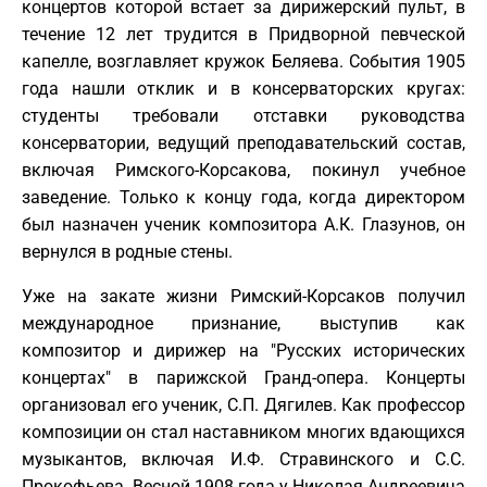
концертов которой встает за дирижерский пульт, в
течение 12 лет трудится в Придворной певческой
капелле, возглавляет кружок Беляева. События 1905
года нашли отклик и в консерваторских кругах:
студенты требовали отставки руководства
консерватории, ведущий преподавательский состав,
включая Римского-Корсакова, покинул учебное
заведение. Только к концу года, когда директором
был назначен ученик композитора А.К. Глазунов, он
вернулся в родные стены.
Уже на закате жизни Римский-Корсаков получил
международное признание, выступив как
композитор и дирижер на "Русских исторических
концертах" в парижской Гранд-опера. Концерты
организовал его ученик, С.П. Дягилев. Как профессор
композиции он стал наставником многих вдающихся
музыкантов, включая И.Ф. Стравинского и С.С.
Прокофьева. Весной 1908 года у Николая Андреевича