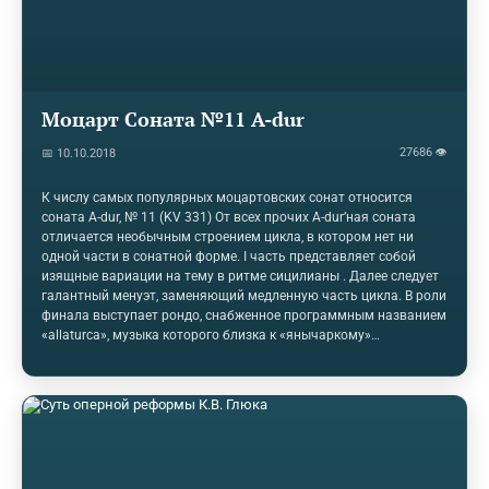
Моцарт Соната №11 A-dur
27686 👁
📅 10.10.2018
К числу самых популярных моцартовских сонат относится
соната A-dur, № 11 (KV 331) От всех прочих A-dur’ная соната
отличается необычным строением цикла, в котором нет ни
одной части в сонатной форме. I часть представляет собой
изящные вариации на тему в ритме сицилианы . Далее следует
галантный менуэт, заменяющий медленную часть цикла. В роли
финала выступает рондо, снабженное программным названием
«allaturca», музыка которого близка к «янычаркому»
(турецкому) стилю. Этот стиль был очень модным в музыке
XVIII века, особенно во французской опере. Он ярко представлен
и в «Похищении из сераля», первой венской опере Моцарта. Для
него характерно быстрое движение в двухдольном размере,
некоторая ладовая причудливость и использование шумных
ударных инструментов. Все 3 части сонаты связаны одной
тональностью (что…