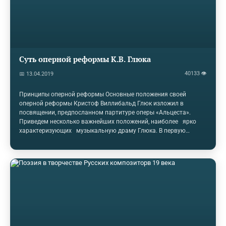
Суть оперной реформы К.В. Глюка
40133 👁
📅 13.04.2019
Принципы оперной реформы Основные положения своей
оперной реформы Кристоф Виллибальд Глюк изложил в
посвящении, предпосланном партитуре оперы «Альцеста».
Приведем несколько важнейших положений, наиболее ярко
характеризующих музыкальную драму Глюка. В первую
очередь Глюк требовал от оперы правдиво­сти и простоты. Свое
посвящение он заканчивает сло­вами: «Простота, правда и
естественность — вот три ве­ликих принципа прекрасного во
всех произведениях искусства». Музыка в опере должна
раскрывать чув­ствования, страсти и переживания героев. Для
этого она и существует; все же, что находится вне этих…