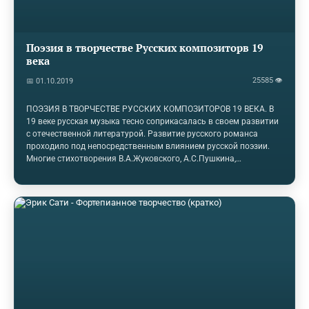
Поэзия в творчестве Русских композиторв 19
века
25585 👁
📅 01.10.2019
ПОЭЗИЯ В ТВОРЧЕСТВЕ РУССКИХ КОМПОЗИТОРОВ 19 ВЕКА. В
19 веке русская музыка тесно соприкасалась в своем развитии
с отечественной литературой. Развитие русского романса
проходило под непосредственным влиянием русской поэзии.
Многие стихотворения В.А.Жуковского, А.С.Пушкина,
М.Ю.Лермонтова, А.В.Кольцова, А.А.Фета, Ф.И. Тютчева
получили новую жизнь в творчестве композиторов России. На
их стихи было написано огромное количество романсов.
Русский романс сформировался как жанр в первой половине
XIX в., это было связано с расцветом романтизма в мировой, в
том числе и русской, литературе. Важную роль в становлении
русского романса сыграли композиторы А.…