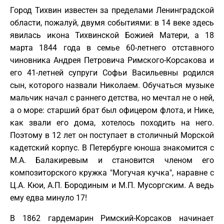
Город Тихвин известен за пределами Ленинградской
области, пожалуй, двумя событиями: в 14 веке здесь
явилась икона Тихвинской Божией Матери, а 18
марта 1844 года в семье 60-летнего отставного
чиновника Андрея Петровича Римского-Корсакова и
его 41-летней супруги Софьи Васильевны родился
сын, которого назвали Николаем. Обучаться музыке
мальчик начал с раннего детства, но мечтал не о ней,
а о море: старший брат был офицером флота, и Нике,
как звали его дома, хотелось походить на него.
Поэтому в 12 лет он поступает в столичный Морской
кадетский корпус. В Петербурге юноша знакомится с
М.А. Балакиревым и становится членом его
композиторского кружка "Могучая кучка", наравне с
Ц.А. Кюи, А.П. Бородиным и М.П. Мусоргским. А ведь
ему едва минуло 17!
В 1862 гардемарин Римский-Корсаков начинает