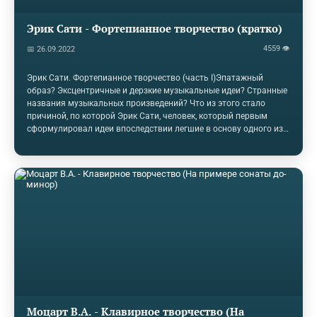
Эрик Сати - Фортепианное творчество (кратко)
4559 👁
📅 26.09.2022
Эрик Сати. Фортепианное творчество (часть I)Эпатажный
образ? Эксцентричные и дерзкие музыкальные идеи? Странные
названия музыкальных произведений? Что из этого стало
причиной, по которой Эрик Сати, человек, который первым
сформулировал идеи впоследствии легшие в основу одного из
ключевых стилей ХХ века – минимализма, в отечественном
музыковедении не удостаивается какого-либо значимого
внимания? Его творчество не считается обязательным для
изучения в училищах и университетах, как будто он мелкий
второстепенный композитор, тогда как он значительно повлиял
как на своих современников, так и на композиторов ХХ века.
Возможно, отсутствие…
Моцарт В.А. - Клавирное творчество (На