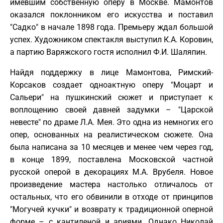
имевшим собственную оперу в Москве. Мамонтов
оказался поклонником его искусства и поставил
"Садко" в начале 1898 года. Премьеру ждал большой
успех. Художником спектакля выступил К.А. Коровин,
а партию Варяжского гостя исполнил Ф.И. Шаляпин.
Найдя поддержку в лице Мамонтова, Римский-
Корсаков создает одноактную оперу "Моцарт и
Сальери" на пушкинский сюжет и приступает к
воплощению своей давней задумки – "Царской
невесте" по драме Л.А. Мея. Это одна из немногих его
опер, основанных на реалистическом сюжете. Она
была написана за 10 месяцев и менее чем через год,
в конце 1899, поставлена Московской частной
русской оперой в декорациях М.А. Врубеля. Новое
произведение мастера настолько отличалось от
остальных, что его обвинили в отходе от принципов
"Могучей кучки" и возврату к традиционной оперной
форме – с кантиленой и ариями. Однако Николай