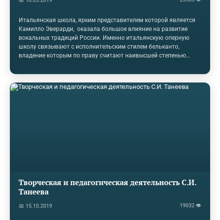
📅 10.03.2019
Итальянская школа, ярким представителем которой является
Камилло Эверарди, оказала большое влияние на развитие
вокальных традиций России. Именно итальянскую оперную
школу связывают с исполнительским стилем бельканто,
владение которым по праву считают наивысшей степенью
вокального мастерства. Расцвет бельканто простирается почти
на два столетия: от начала XVII века до конца XVIII. Это период
безраздельного господства виртуозов на мировых оперных
сценах. Искусство бельканто является органическим и
основным компонентом итальянской вокальной школы.
Несмотря на то, что в вокальном искусстве XIX-XX произошло
множество важных изменений,…
Творческая и педагогическая деятельность С.И.
Танеева
19032 👁
📅 15.10.2019