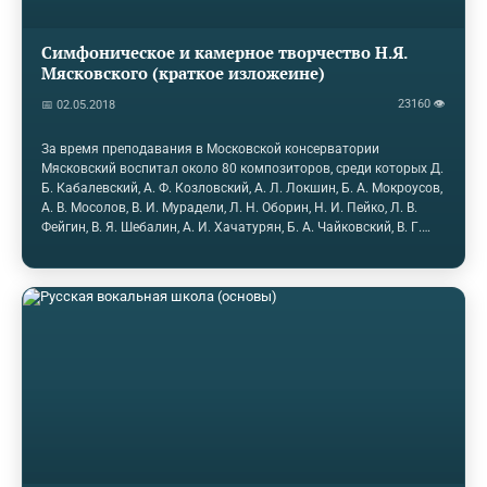
Симфоническое и камерное творчество Н.Я.
Мясковского (краткое изложеине)
23160 👁
📅 02.05.2018
За время преподавания в Московской консерватории
Мясковский воспитал около 80 композиторов, среди которых Д.
Б. Кабалевский, А. Ф. Козловский, А. Л. Локшин, Б. А. Мокроусов,
А. В. Мосолов, В. И. Мурадели, Л. Н. Оборин, Н. И. Пейко, Л. В.
Фейгин, В. Я. Шебалин, А. И. Хачатурян, Б. А. Чайковский, В. Г.
Фере. Несмотря на разность дарований и увлечений, каждый из
учеников Мясковского нашёл свой стиль, жанр и интонацию
По воспоминаниям учеников, Николай Яковлевич был добрым,
отзывчивым человеком, никогда не позволявшим себе
грубости. Эрудиция, наблюдательность и точность его
замечаний восхищали не одно поколение музыкантов.
Дарование Мясковского-педагога, его умение…