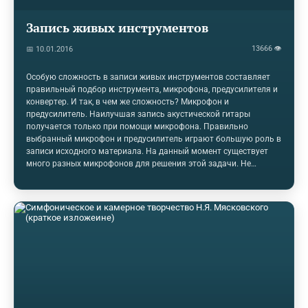
Запись живых инструментов
13666 👁
📅 10.01.2016
Особую сложность в записи живых инструментов составляет
правильный подбор инструмента, микрофона, предусилителя и
конвертер. И так, в чем же сложность? Микрофон и
предусилитель. Наилучшая запись акустической гитары
получается только при помощи микрофона. Правильно
выбранный микрофон и предусилитель играют большую роль в
записи исходного материала. На данный момент существует
много разных микрофонов для решения этой задачи. Не
меньше и предусилителей. Каждый микрофон и предусилитель
обладает своим звучанием (характером). На вкус и цвет, как
говориться, все фломастеры разные. Лучшим результатом
будет являться тот, который больше всего будет отвечать
поставленной задаче. На наш взгляд, лучше выбрать
нейтральный предусилитель и микрофон, особо не
выделяющий никакие частоты. Далее в процессе сведения,
таким…