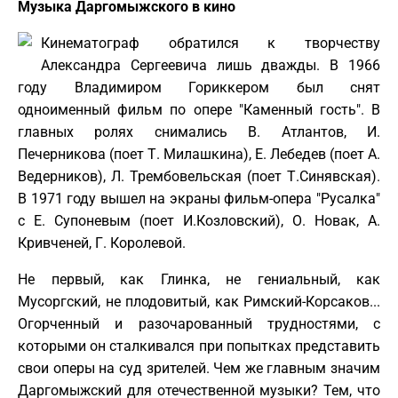
Музыка Даргомыжского в кино
Кинематограф обратился к творчеству
Александра Сергеевича лишь дважды. В 1966
году Владимиром Гориккером был снят
одноименный фильм по опере "Каменный гость". В
главных ролях снимались В. Атлантов, И.
Печерникова (поет Т. Милашкина), Е. Лебедев (поет А.
Ведерников), Л. Трембовельская (поет Т.Синявская).
В 1971 году вышел на экраны фильм-опера "Русалка"
с Е. Супоневым (поет И.Козловский), О. Новак, А.
Кривченей, Г. Королевой.
Не первый, как Глинка, не гениальный, как
Мусоргский, не плодовитый, как Римский-Корсаков...
Огорченный и разочарованный трудностями, с
которыми он сталкивался при попытках представить
свои оперы на суд зрителей. Чем же главным значим
Даргомыжский для отечественной музыки? Тем, что