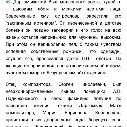
Даргомыжский был маленького роста, худой, с
высоким лбом и мелкими чертами лица.
Современные ему острословы окрестили его
"заспанным котенком". От перенесенной в детстве
болезни он поздно заговорил и его голос на всю
жизнь остался непривычно для мужчины высоким.
При этом он великолепно пел, с таким чувством
исполняя собственные романсы, что однажды,
слушая его, прослезился даже Л.Н. Толстой. На
женщин он производил впечатление своим обаянием,
чувством юмора и безупречным обхождением.
Отец композитора, Сергей Николаевич, был
незаконнорожденным сыном помещика А.П.
Ладыженского, а свою фамилию получил по
названию имения отчима Даргомыж. Мать
композитора, Мария Борисовна Козловская,
происходила из дворянского рода, берущего свое
начало от Рюриковичей. Ее родители отказали