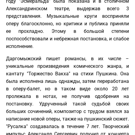
году "Эсмеральда" была показана и в столичном
Александринском театре, выдержав всего 3
представления. Музыкальные круги восприняли
оперу благосклонно, но критики и публика приняли
ее прохладно. Этому в большой степени
поспособствовали и небрежная постановка, и слабое
исполнение.
Даргомыжский пишет романсы, в их числе –
уникальные произведения комического жанра, и
кантату "Торжество Вакха" на стихи Пушкина. Она
была исполнена лишь однажды, затем переработана
в оперу-балет, но в таком виде около 20 лет
пролежала в нотах, не получив одобрения на
постановку. Удрученный такой судьбой своих
больших сочинений, композитор с трудом взялся за
написание новой оперы, также на пушкинский сюжет.
"Русалка" создавалась в течение 7 лет. Творческий
импульс Александр Сергеевич получил от концерта