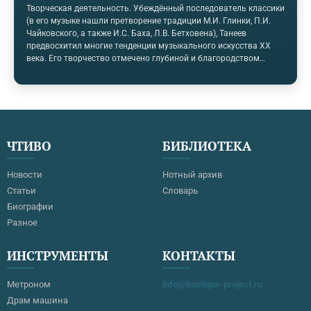
Творческая деятельность. Убеждённый последователь классики
(в его музыке нашли претворение традиции М.И. Глинки, П.И.
Чайковского, а также И.С. Баха, Л.В. Бетховена), Танеев
предвосхитил многие тенденции музыкального искусства XX
века. Его творчество отмечено глубиной и благородством
замыслов, высокой этичностью и философской
направленностью, сдержанностью высказывания, мастерством
тематического и полифонического развития. В своих
сочинениях он тяготел к нравственно - философской
проблематике. В своих сочинениях он тяготел к нравственно -
философской проблематике. Такова, например, его
ЧТИВО
БИБЛИОТЕКА
единственная опера - "Орестея" (1894, по Эсхилу) - образец…
Новости
Нотный архив
Статьи
Словарь
Биографии
Разное
ИНСТРУМЕНТЫ
КОНТАКТЫ
Метроном
info@boutique-project.ru
Драм машина