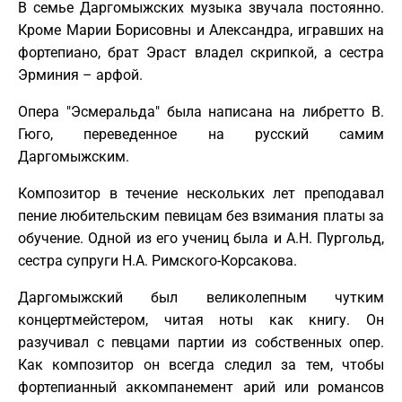
В семье Даргомыжских музыка звучала постоянно.
Кроме Марии Борисовны и Александра, игравших на
фортепиано, брат Эраст владел скрипкой, а сестра
Эрминия – арфой.
Опера "Эсмеральда" была написана на либретто В.
Гюго, переведенное на русский самим
Даргомыжским.
Композитор в течение нескольких лет преподавал
пение любительским певицам без взимания платы за
обучение. Одной из его учениц была и А.Н. Пургольд,
сестра супруги Н.А. Римского-Корсакова.
Даргомыжский был великолепным чутким
концертмейстером, читая ноты как книгу. Он
разучивал с певцами партии из собственных опер.
Как композитор он всегда следил за тем, чтобы
фортепианный аккомпанемент арий или романсов