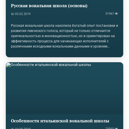
Русская вокальная школа (основы)
31967 👁
📅 03.02.2019
Русская вокальная школа накопила богатый опыт постановки и
развития певческого голоса, который не только отличается
оригинальностью и инновационностью, но и ориентирован на
эффективность процесса для начинающих исполнителей с
различными исходными вокальными данными и уровнем
музыкальных способностей. Однако, весь комплекс достижений
русской вокальной школы в процессе постановки голоса
используется недостаточно и фрагментарно. На современном
этапе развития отечественной вокальной школы анализ
проблем, касающихся развития голоса, рассмотрен в
фундаментальных работах Емельянова В.В., Дмитриева Л.Б.,
Менабени А.Г., Морозова В.П. и других…
Особенности итальянской вокальной школы
23565 👁