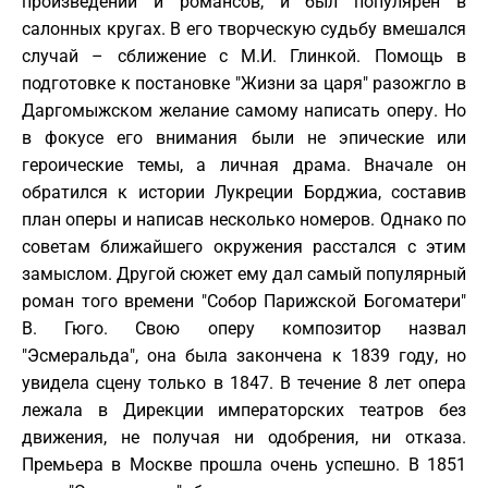
произведений и романсов, и был популярен в
салонных кругах. В его творческую судьбу вмешался
случай – сближение с М.И. Глинкой. Помощь в
подготовке к постановке "Жизни за царя" разожгло в
Даргомыжском желание самому написать оперу. Но
в фокусе его внимания были не эпические или
героические темы, а личная драма. Вначале он
обратился к истории Лукреции Борджиа, составив
план оперы и написав несколько номеров. Однако по
советам ближайшего окружения расстался с этим
замыслом. Другой сюжет ему дал самый популярный
роман того времени "Собор Парижской Богоматери"
В. Гюго. Свою оперу композитор назвал
"Эсмеральда", она была закончена к 1839 году, но
увидела сцену только в 1847. В течение 8 лет опера
лежала в Дирекции императорских театров без
движения, не получая ни одобрения, ни отказа.
Премьера в Москве прошла очень успешно. В 1851