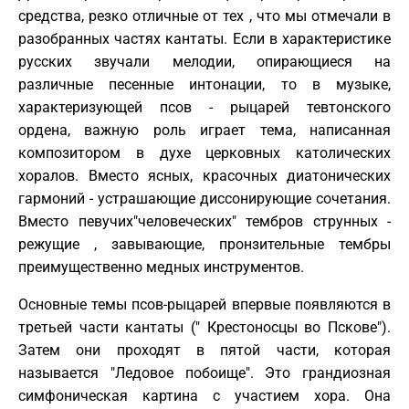
средства, резко отличные от тех , что мы отмечали в
разобранных частях кантаты. Если в характеристике
русских звучали мелодии, опирающиеся на
различные песенные интонации, то в музыке,
характеризующей псов - рыцарей тевтонского
ордена, важную роль играет тема, написанная
композитором в духе церковных католических
хоралов. Вместо ясных, красочных диатонических
гармоний - устрашающие диссонирующие сочетания.
Вместо певучих"человеческих" тембров струнных -
режущие , завывающие, пронзительные тембры
преимущественно медных инструментов.
Основные темы псов-рыцарей впервые появляются в
третьей части кантаты (" Крестоносцы во Пскове").
Затем они проходят в пятой части, которая
называется "Ледовое побоище". Это грандиозная
симфоническая картина с участием хора. Она