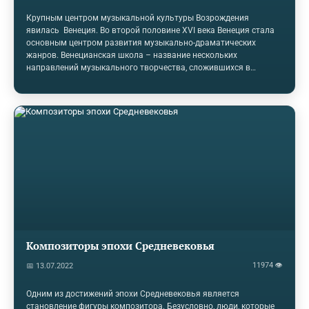
Крупным центром музыкальной культуры Возрождения
явилась Венеция. Во второй половине XVI века Венеция стала
основным центром развития музыкально-драматических
жанров. Венецианская школа – название нескольких
направлений музыкального творчества, сложившихся в
Венеции в XVI-XVII вв. Центром Венецианской школы. в XVI –
началеXVII вв. был собор св.Марка. В нём работали
органистами и композиторами все основные представители
школы. Основоположником Венецианской школы был
А.Вилларт, нидерландец по происхождению, автор мотетов,
ричеркаров для инструментальных ансамблей, многохорных
сочинений и канцон в народном духе. Вилларт и его ученики и…
Композиторы эпохи Средневековья
11974 👁
📅 13.07.2022
Одним из достижений эпохи Средневековья является
становление фигуры композитора. Безусловно, люди, которые