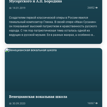
Мусоргского и А.П. Бородина
26852 👁
📅 14.01.2019
Создателем первой классической оперы в России явился
гениальный композитор Глинка. В своей опере «Иван Сусанин»
он показывает высокий патриотизм и нравственность русского
народа. С тех пор патриотическая тема осталась одной из
ведущих в русской музыке. Ее в разных жанрах, а особенно в
оперном, воплотили представители Могучей кучки, Чайковский,
композиторы XX века. Наиболее близкие по времени – да и по
духу! - продолжатели традиции "Ивана Сусанина" – Бородин и
Мусоргский. Именно их операм «Князь Игорь» и «Борис
Годунов» посвящена данная работа. Эти выдающиеся
произведения представляют большой интерес как со стороны
истории,…
Венецианская вокальная школа
16067 👁
📅 30.09.2020