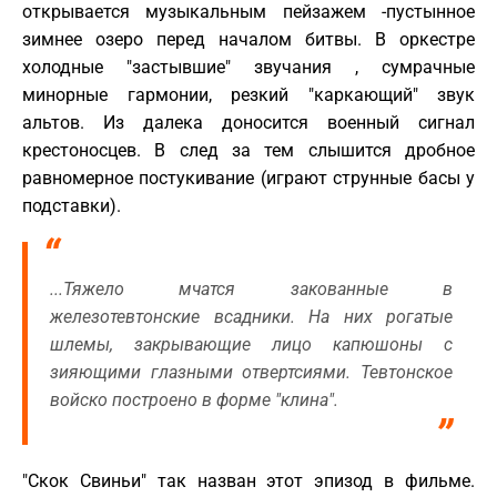
открывается музыкальным пейзажем -пустынное
зимнее озеро перед началом битвы. В оркестре
холодные "застывшие" звучания , сумрачные
минорные гармонии, резкий "каркающий" звук
альтов. Из далека доносится военный сигнал
крестоносцев. В след за тем слышится дробное
равномерное постукивание (играют струнные басы у
подставки).
...Тяжело мчатся закованные в
железотевтонские всадники. На них рогатые
шлемы, закрывающие лицо капюшоны с
зияющими глазными отвертсиями. Тевтонское
войско построено в форме "клина".
"Скок Свиньи" так назван этот эпизод в фильме.