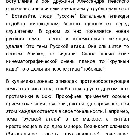
Вступление в бой дружины Александра Невского
отмеченно энергичным звучанием у трубы темы хора
" Вставайте, люди Русские" Батальные эпизоды
подобно кинокадрам быстро проносятся перед
слушателем. В одном из них появляется новая
русская тема - легко и стремительно летящая,
удалая. Это тема Русской атаки. Она слышится то
совсем близко, то издали. Снова впечатление
кинематографической смены планов: то "крупный
кадр" то отдельная перспектива "побоища".
В кульминационных эпизодах противоборствующие
темы сталкиваются, сшибаются друг с другом, как
противники в бою. Прокофьев применяет особый
прием сочетания тем: они даются одновременно, при
этом каждая остается в свое тональности. Например,
тема "русской атаки" в ре мажоре, а сигнал
крестоносцев в до диез миноре. Возникает сложное
(битональное, тоесть двухтональное) сочетание.