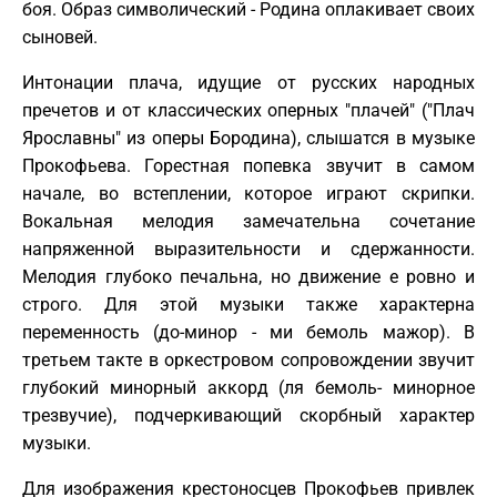
боя. Образ символический - Родина оплакивает своих
сыновей.
Интонации плача, идущие от русских народных
пречетов и от классических оперных "плачей" ("Плач
Ярославны" из оперы Бородина), слышатся в музыке
Прокофьева. Горестная попевка звучит в самом
начале, во встеплении, которое играют скрипки.
Вокальная мелодия замечательна сочетание
напряженной выразительности и сдержанности.
Мелодия глубоко печальна, но движение е ровно и
строго. Для этой музыки также характерна
переменность (до-минор - ми бемоль мажор). В
третьем такте в оркестровом сопровождении звучит
глубокий минорный аккорд (ля бемоль- минорное
трезвучие), подчеркивающий скорбный характер
музыки.
Для изображения крестоносцев Прокофьев привлек