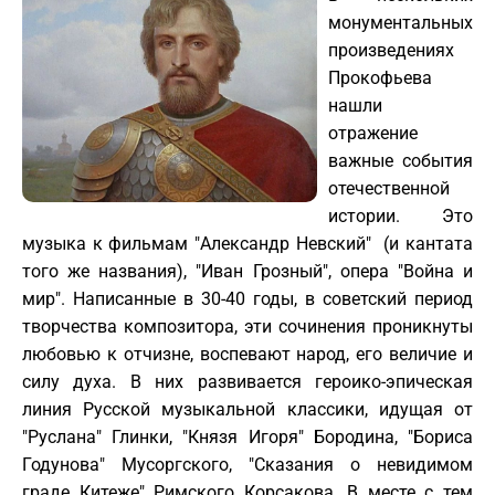
монументальных
произведениях
Прокофьева
нашли
отражение
важные события
отечественной
истории. Это
музыка к фильмам "Александр Невский" (и кантата
того же названия), "Иван Грозный", опера "Война и
мир". Написанные в 30-40 годы, в советский период
творчества композитора, эти сочинения проникнуты
любовью к отчизне, воспевают народ, его величие и
силу духа. В них развивается героико-эпическая
линия Русской музыкальной классики, идущая от
"Руслана" Глинки, "Князя Игоря" Бородина, "Бориса
Годунова" Мусоргского, "Сказания о невидимом
граде Китеже" Римского Корсакова. В месте с тем