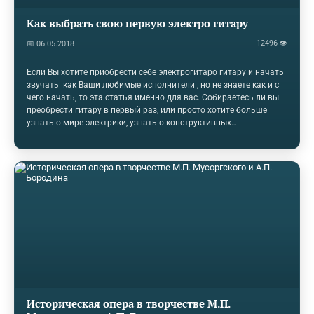
Как выбрать свою первую электро гитару
12496 👁
📅 06.05.2018
Если Вы хотите приобрести себе электрогитаро гитару и начать
звучать как Ваши любимые исполнители , но не знаете как и с
чего начать, то эта статья именно для вас. Собираетесь ли вы
преобрести гитару в первый раз, или просто хотите больше
узнать о мире электрики, узнать о конструктивных
особенностях электрогитар, то мы постараемся вам помочь .
Если Вы хотите купить поддержанную гитару гитару, что тоже
на наш взгляд очень хорошая идея, то мы поможем вам
советом с тем, как избежать ошибок в выборе, не попасть в
ситуацию с покупкой не исправной или некачественной гитары.
Ну что, поехали. 1.Лево или право Самое первое с чего стоит
начать,это…
Историческая опера в творчестве М.П.