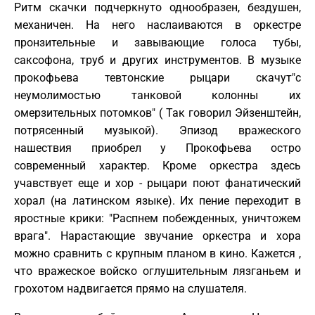
Ритм скачки подчеркнуто однообразен, бездушен,
механичен. На него наслаиваются в оркестре
пронзительные и завывающие голоса тубы,
саксофона, труб и других инструментов. В музыке
прокофьева тевтонские рыцари скачут"с
неумолимостью танковой колонны их
омерзительных потомков" ( Так говорил Эйзенштейн,
потрясенный музыкой). Эпизод вражеского
нашествия приобрел у Прокофьева остро
современный характер. Кроме оркестра здесь
учавствует еще и хор - рыцари поют фанатический
хорал (на латинском языке). Их пение переходит в
яростные крики: "Распнем побежденных, уничтожем
врага". Нарастающие звучание оркестра и хора
можно сравнить с крупным планом в кино. Кажется ,
что вражеское войско оглушительным лязганьем и
грохотом надвигается прямо на слушателя.