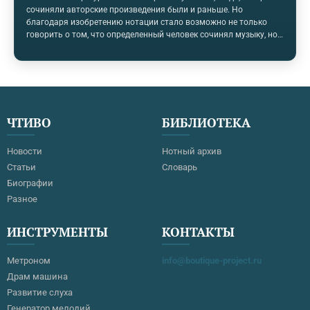
сочиняли авторские произведения были и раньше. Но
благодаря изобретению нотации стало возможно не только
говорить о том, что определенный человек сочинял музыку, но
и непосредственно ознакомиться с его сочинениями и
исполнять их. Познакомимся с первыми композиторами в
западноевропейской культуре и посмотрим, какую музыку они
писали. Хильдегарда БингемскаяТрадиционно первым
композитором в европейской музыке называют Хильдегарду
Бингемскую. Она жила в XII веке, была монахиней и
ЧТИВО
БИБЛИОТЕКА
настоятельницей бенедиктинского монастыря. Как и многие…
Новости
Нотный архив
Статьи
Словарь
Биографии
Разное
ИНСТРУМЕНТЫ
КОНТАКТЫ
Метроном
info@boutique-project.ru
Драм машина
Развитие слуха
Генератор мелодий