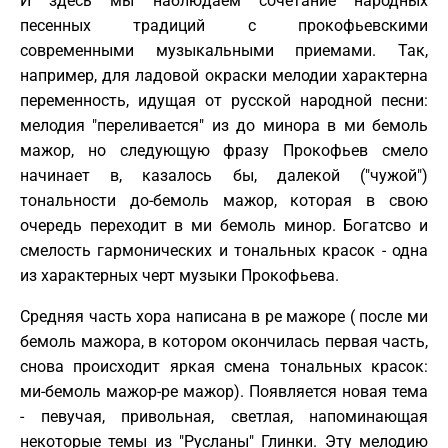
И здесь мы наблюдаем сочетание народных
песенных традиций с прокофьевскими
современными музыкальными приемами. Так,
например, для ладовой окраски мелодии характерна
переменность, идущая от русской народной песни:
мелодия "переливается" из до минора в ми бемоль
мажор, но следующую фразу Прокофьев смело
начинает в, казалось бы, далекой ("чужой")
тональности до-бемоль мажор, которая в свою
очередь переходит в ми бемоль минор. Богатсво и
смелость гармонических и тональных красок - одна
из характерных черт музыки Прокофьева.
Средняя часть хора написана в ре мажоре ( после ми
бемоль мажора, в котором окончилась первая часть,
снова происходит яркая смена тональных красок:
ми-бемоль мажор-ре мажор). Появляется новая тема
- певучая, привольная, светлая, напоминающая
некоторые темы из "Русланы" Глинки. Эту мелодию