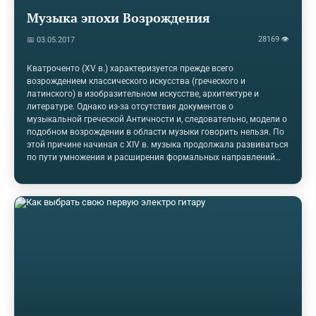
Музыка эпохи Возрождения
28169 👁
📅 03.05.2017
Кватроченто (XV в.) характеризуется прежде всего
возрождением классического искусства (греческого и
латинского) в изобразительном искусстве, архитектуре и
литературе. Однако из-за отсутствия документов о
музыкальной греческой Античности и, следовательно, модели о
подобном возрождении в области музыки говорить нельзя. По
этой причине начиная с XIV в. музыка продолжала развиваться
по пути умножения и расширения формальных направлений
полифонии. Лишь к концу XVI в., когда общее возрождение
постепенно стало утрачивать свой ореол, в музыке со
становлением так называемой франко-фламандской школы,
или бургундско-фламандской школы в Италии, наступило
определенное возрождение классического направления.
Вокальная музыка: фламандская школа Фламандская школа
как музыкальное направление, господствовавшее в эпоху…