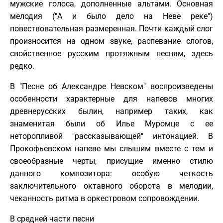
мужские голоса, дополненные альтами. Основная
мелодия ("А и было дело на Неве реке")
повествовательная размеренная. Почти каждый слог
произносится на одном звуке, распевание слогов,
свойственное русским протяжным песням, здесь
редко.
В "Песне об Александре Невском" воспроизведены
особенности характерные для напевов многих
древнерусских былин, например таких, как
знаменитая были об Илье Муромце с ее
неторопливой "рассказывающей" интонацией. В
Прокофьевском напеве мы слышим вместе с тем и
своеобразные черты, присущие именно стилю
данного композитора: особую четкость
заключительного октавного оборота в мелодии,
чеканность ритма в оркестровом сопровождении.
В средней части песни