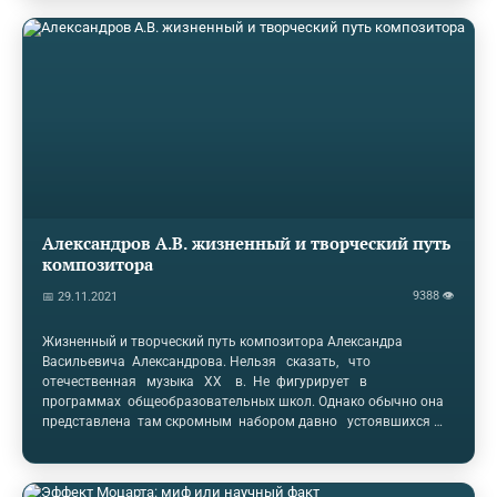
Великой Отечественной войны не ослабевал интерес и к
настоящему искусству. Артисты драматических и музыкальных
театров, филармоний и концертных групп вносили свой вклад B
общее дело борьбы с врагом. Огромной популярностью
пользовались фронтовые театры и концертные…
Александров А.В. жизненный и творческий путь
композитора
9388 👁
📅 29.11.2021
Жизненный и творческий путь композитора Александра
Васильевича Александрова. Нельзя сказать, что
отечественная музыка XX в. Не фигурирует в
программах общеобразовательных школ. Однако обычно она
представлена там скромным набором давно устоявшихся
музыкальных примеров. Этого не достаточно для того,
чтобы у учащихся возникло представление об
альтернативе массовой музыке. Практика показывает, что