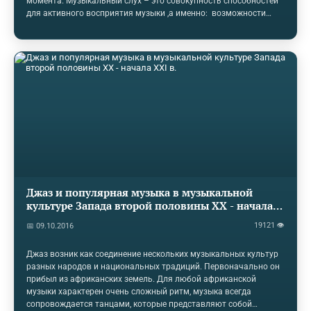
момента. Музыкальный слух – это совокупность способностей
для активного восприятия музыки ,а именно: возможности
человеческого мозга различать звуки по их высоте,
продолжительности, громкости и окраски, а так же
совокупность способностей необходимых для исполнения и
сочинения музыкальных произведений. Музыкальный слух
бывает нескольких типов: абсолютный, относительный,
внутренний, мелодический, гармонический, ладовый,
полифонический, ритмический, тембральный, …
Джаз и популярная музыка в музыкальной
культуре Запада второй половины XX - начала
XXI в.
19121 👁
📅 09.10.2016
Джаз возник как соединение нескольких музыкальных культур
разных народов и национальных традиций. Первоначально он
прибыл из африканских земель. Для любой африканской
музыки характерен очень сложный ритм, музыка всегда
сопровождается танцами, которые представляют собой