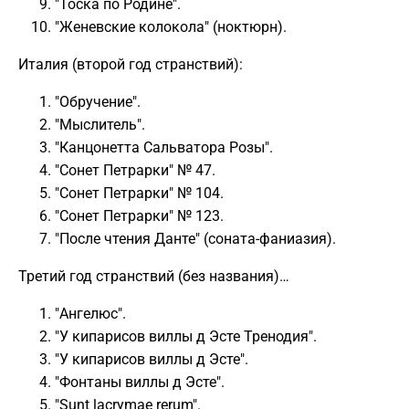
"Тоска по Родине".
"Женевские колокола" (ноктюрн).
Италия (второй год странствий):
"Обручение".
"Мыслитель".
"Канцонетта Сальватора Розы".
"Сонет Петрарки" № 47.
"Сонет Петрарки" № 104.
"Сонет Петрарки" № 123.
"После чтения Данте" (соната-фаниазия).
Третий год странствий (без названия)…
"Ангелюс".
"У кипарисов виллы д Эсте Тренодия".
"У кипарисов виллы д Эсте".
"Фонтаны виллы д Эсте".
"Sunt lacrymae rerum".