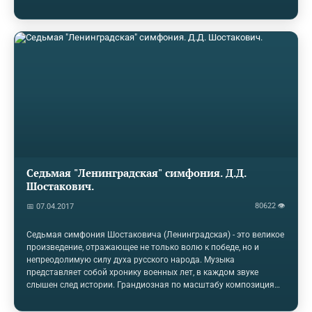
быстрые притопывания и прихлопывания. На этой основе в
конце XIX века сложился ещё один музыкальный жанр регтайм.
Впоследствии, ритмы регтайма в сочетании с элементами
блюза дали начало новому музыкальному направлению —
джазу. Джаз возник в конце XIX века как слияние африканских
ритмов и европейской гармонии, но истоки его следует искать с
момента завоза рабов из Африки на…
Седьмая "Ленинградская" симфония. Д.Д.
Шостакович.
80622 👁
📅 07.04.2017
Седьмая симфония Шостаковича (Ленинградская) - это великое
произведение, отражающее не только волю к победе, но и
непреодолимую силу духа русского народа. Музыка
представляет собой хронику военных лет, в каждом звуке
слышен след истории. Грандиозная по масштабу композиция
подарила надежду и веру не только людям, находящимся в
блокадном Ленинграде, но И всему Советскому народу. В годы