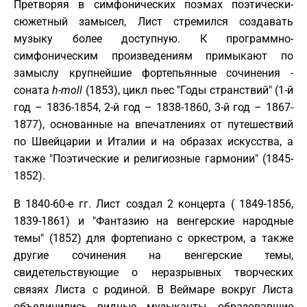
Претворяя в симфонических поэмах поэтически-
сюжетный замысел, Лист стремился создавать
музыку более доступную. К программно-
симфоническим произведениям примыкают по
замыслу крупнейшие фортепьянные сочинения -
соната
h
-
moll
(1853), цикл пьес "Годы странствий" (1-й
год – 1836-1854, 2-й год – 1838-1860, 3-й год – 1867-
1877), основанные на впечатлениях от путешествий
по Швейцарии и Италии и на образах искусства, а
также "Поэтические и религиозные гармонии" (1845-
1852).
В 1840-60-е гг. Лист создал 2 концерта ( 1849-1856,
1839-1861) и "Фантазию на венгерские народные
темы" (1852) для фортепиано с оркестром, а также
другие сочинения на венгерские темы,
свидетельствующие о неразрывных творческих
связях Листа с родиной. В Веймаре вокруг Листа
объединились видные музыканты, образовавшие