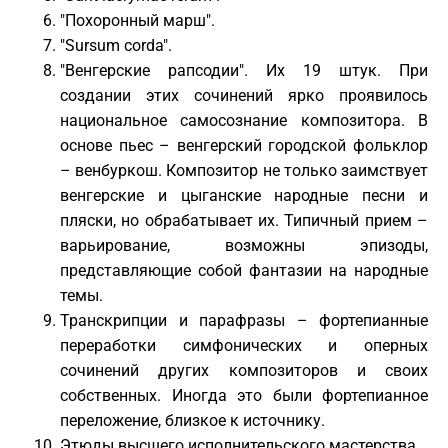
"Похоронный марш".
"Sursum corda".
"Венгерские рапсодии". Их 19 штук. При
создании этих сочинений ярко проявилось
национальное самосознание композитора. В
основе пьес – венгерский городской фольклор
– венбуркош. Композитор не только заимствует
венгерские и цыганские народные песни и
пляски, но обрабатывает их. Типичный прием –
варьирование, возможны эпизоды,
представляющие собой фантазии на народные
темы.
Транскрипции и парафразы – фортепианные
переработки симфонических и оперных
сочинений других композиторов и своих
собственных. Иногда это были фортепианное
переложение, близкое к источнику.
Этюды высшего исполнительского мастерства.