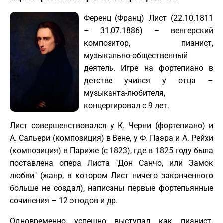
Ференц (Франц) Лист (22.10.1811
– 31.07.1886) – венгерский
композитор, пианист,
музыкально-общественный
деятель. Игре на фортепиано в
детстве учился у отца –
музыканта-любителя,
концертировал с 9 лет.
Лист совершенствовался у К. Черни (фортепиано) и
А. Сальери (композиция) в Вене, у Ф. Паэра и А. Рейхи
(композиция) в Париже (с 1823), где в 1825 году была
поставлена опера Листа "Дон Санчо, или Замок
любви" (жанр, в котором Лист ничего законченного
больше не создал), написаны первые фортепьянные
сочинения – 12 этюдов и др.
Одновременно успешно выступал как пианист.