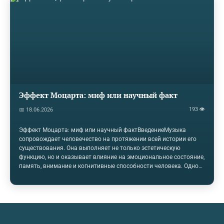
большинство студентов, обучающихся на музыкально-
педагогических факультетах,…
Эффект Моцарта: миф или научный факт
193 👁
📅 18.06.2026
Эффект Моцарта: миф или научный фактВведениеМузыка
сопровождает человечество на протяжении всей истории его
существования. Она выполняет не только эстетическую
функцию, но и оказывает влияние на эмоциональное состояние,
память, внимание и когнитивные способности человека. Одной
из самых известных научно-популярных концепций, связанных
с воздействием музыки на интеллект, стал так называемый
«эффект Моцарта». Согласно распространенному мнению,
прослушивание произведений Вольфганга Амадея Моцарта
способно повышать уровень интеллекта, улучшать память и
даже способствовать развитию детей.С момента появления