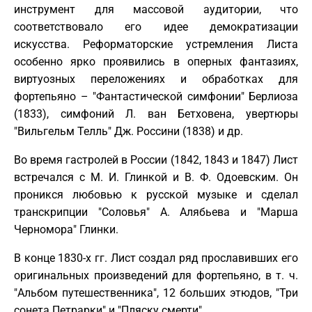
инструмент для массовой аудитории, что
соответствовало его идее демократизации
искусства. Реформаторские устремления Листа
особенно ярко проявились в оперных фантазиях,
виртуозных переложениях и обработках для
фортепьяно – "Фантастической симфонии" Берлиоза
(1833), симфоний Л. ван Бетховена, увертюры
"Вильгельм Телль" Дж. Россини (1838) и др.
Во время гастролей в России (1842, 1843 и 1847) Лист
встречался с М. И. Глинкой и В. Ф. Одоевским. Он
проникся любовью к русской музыке и сделал
транскрипции "Соловья" А. Алябьева и "Марша
Черномора" Глинки.
В конце 1830-х гг. Лист создал ряд прославивших его
оригинальных произведений для фортепьяно, в т. ч.
"Альбом путешественника", 12 больших этюдов, "Три
сонета Петрарки" и "Пляску смерти".