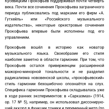
Кусевицким Прокофьев поддерживал почти четверть
века. Почти все сочинения Прокофьева заграничного
периода публиковались под марками его фирм «А.
Гутхейль» или «Российского музыкального
издательства», некоторые оркестровые сочинения
Прокофьева впервые были исполнены под его
управлением.
Прокофьев вошёл в историю как новатор
музыкального языка. Своеобразие его стиля
наиболее заметно в области гармонии. При том, что
Прокофьев остался приверженцем расширенной
мажорно-минорной тональности и не разделил
радикализма нововенской школы, «прокофьевский»
стиль гармонии безошибочно опознаётся на слух.
Спе­ци­фика гармонии Прокофьева складывалась уже
в хо­де ран­них экс­пери­мен­тов: в «Сар­каз­мах» (1914,
op. 17 № 5), например, он ис­поль­зо­вал дис­со­ни­рую­
щий ак­корд в функ­ции то­ни­ки и пе­ре­мен­ный метр (по