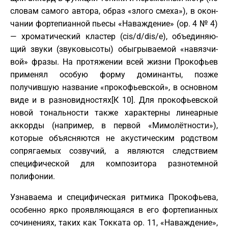
сло­вам самого автора, об­раз «зло­го сме­ха»), в окон­
ча­нии фортепианной пье­сы «На­ва­ж­де­ние» (op. 4 № 4)
— хро­ма­тический кла­стер (cis/d/dis/e), объ­е­ди­няю­
щий зву­ки (звуковысоты) обыгрываемой «на­вяз­чи­
вой» фра­зы. На протяжении всей жизни Прокофьев
применял особую форму доминанты, позже
получившую название «прокофьевской», в основном
виде и в разновидностях[К 10]. Для прокофьевской
новой тональности также характерны линеарные
аккорды (например, в первой «Мимолётности»),
которые объясняются не акустическим родством
сопрягаемых созвучий, а являются следствием
специфической для композитора разнотемной
полифонии.
Узнаваема и специфическая ритмика Прокофьева,
особенно ярко проявляющаяся в его фортепианных
сочинениях, таких как Токката op. 11, «Наваждение»,