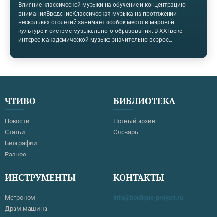
Влияние классической музыки на обучение и концентрацию
вниманияВведениеКлассическая музыка на протяжении
нескольких столетий занимает особое место в мировой
культуре и системе музыкального образования. В XXI веке
интерес к академической музыке значительно возрос
благодаря цифровым платформам, стриминговым сервисам и
популяризации темы «музыки для учебы и концентрации».
Одним из самых популярных запросов в интернете, связанных с
классической музыкой, является вопрос о том, помогает ли
классическая музыка учиться, повышать концентрацию
внимания и улучшать память. Особенно часто пользователи
ЧТИВО
БИБЛИОТЕКА
ищут произведения Вольфганга Амадея Моцарта,…
Новости
Нотный архив
Статьи
Словарь
Биографии
Разное
ИНСТРУМЕНТЫ
КОНТАКТЫ
Метроном
info@boutique-project.ru
Драм машина