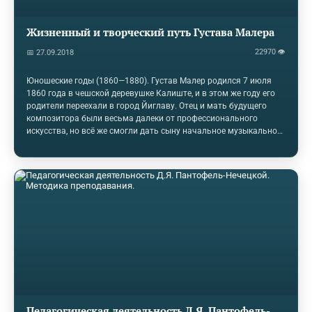
Жизненный и творческий путь Густава Малера
22970 👁
📅 27.09.2018
Юношеские годы (1860—1880). Густав Малер родился 7 июля
1860 года в чешской деревушке Калиште, и в этом же году его
родители переехали в город Йиглаву. Отец и мать будущего
композитора были весьма далеки от про­фессионального
искусства, но всё же смогли дать сыну начальное музыкальное,
образование. С шести лет Густав начал учиться на фортепиано
и обнаружил незаурядные способности. В 1875 году отец отвез
юношу в Вену, где по рекомендации профессора Ю. Эпштеина
Густав поступил в консерваторию. Событием огромного
значения в культурной жизни Ве­ны этого периода стал приезд в
том же году в связи с постановками «Тангейзера» и
«Лоэнгрина» Рихарда…
Педагогическая деятельность Д.Я. Пантофель-