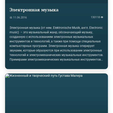
Электронная музыка
130118 👁
📅 11.06.2016
Электронная музыка (от нем. Elektronische Musik, англ. Electronic
music) – это музыкальный жанр, обозначающий музыку,
созданную с использованием электронных музыкальных
инструментов и технологий, а также при помощи специальных
компьютерных программ. Электронная музыка оперирует
звуками, которые образуются при использовании электронных
технологий и электромеханических музыкальных инструментов.
Примерами электромеханических музыкальных инструментов
могут служить телармониум, орган Хаммонда и электрогитара.
Чистый электронный звук получают, применяя такие
инструменты, как терменвокс,
синтезатор и компьютер. Электронная музыка прежде
ассоциировалась только с западной академической музыкой,
но это изменилось с появлением доступных по цене
электронных синтезаторов в конце 60-х. Синтезаторы
благодаря…