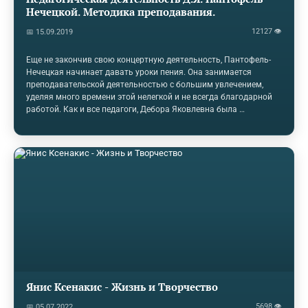
Нечецкой. Методика преподавания.
12127 👁
📅 15.09.2019
Еще не закончив свою концертную деятельность, Пантофель-
Нечецкая начинает давать уроки пения. Она занимается
преподавательской деятельностью с большим увлечением,
уделяя много времени этой нелегкой и не всегда благодарной
работой. Как и все педагоги, Дебора Яковлевна была
требовательной к качеству пения и не всегда была
удовлетворена успехами своих учениц, глубоко переживала их
неудачи, и, конечно, испытывала огромный подъем и радость,
когда занятия приносили хорошие результаты. Как уже
отмечалось, Пантофель-Нечецкая получила прекрасную школу
от своих педагогов Клопотовской и особенно Бронской. Она
считала, что ей повезло освоить…
Янис Ксенакис - Жизнь и Творчество
5698 👁
📅 05.07.2022