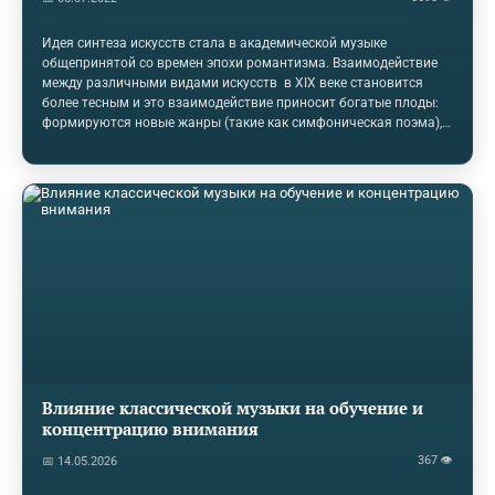
Идея синтеза искусств стала в академической музыке
общепринятой со времен эпохи романтизма. Взаимодействие
между различными видами искусств в XIX веке становится
более тесным и это взаимодействие приносит богатые плоды:
формируются новые жанры (такие как симфоническая поэма),
развиваются старые (появляется программная симфония и
художественная песня, совершенствуются вокальные жанры в
целом) и даже появляются новые стили (например,
импрессионизм). XX век выводит идею синтеза на новый
уровень. Композиторы начинают обращаться не только к
искусству, но также и к науке. Появляются музыкальные
произведения, основанные на математических…
Влияние классической музыки на обучение и
концентрацию внимания
367 👁
📅 14.05.2026