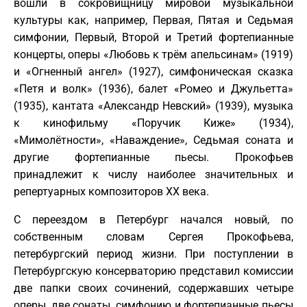
вошли в сокровищницу мировой музыкальной
культуры как, например, Первая, Пятая и Седьмая
симфонии, Первый, Второй и Третий фортепианные
концерты, оперы «Любовь к трём апельсинам» (1919)
и «Огненный ангел» (1927), симфоническая сказка
«Петя и волк» (1936), балет «Ромео и Джульетта»
(1935), кантата «Александр Невский» (1939), музыка
к кинофильму «Поручик Киже» (1934),
«Мимолётности», «Наваждение», Седьмая соната и
другие фортепианные пьесы. Прокофьев
принадлежит к числу наиболее значительных и
репертуарных композиторов XX века.
С переездом в Петербург начался новый, по
собственным словам Сергея Прокофьева,
петербургский период жизни. При поступлении в
Петербургскую консерваторию представил комиссии
две папки своих сочинений, содержавших четыре
оперы, две сонаты, симфонию и фортепианные пьесы