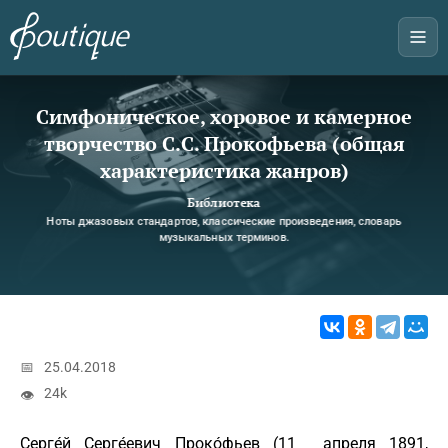
Симфоническое, хоровое и камерное
творчество С.С. Прокофьева (общая
характеристика жанров)
Библиотека
Ноты джазовых стандартов, классические произведения, словарь
музыкальных терминов.
📅
25.04.2018
24k
👁
Серге́й Серге́евич Проко́фьев (11 апреля 1891,