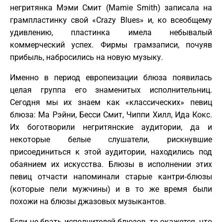
негритянка Мэми Смит (Mamie Smith) записала на
грампластинку свой «Crazy Blues» и, ко всеобщему
удивлению, пластинка имела небывалый
коммерческий успех. Фирмы грамзаписи, почуяв
прибыль, набросились на новую музыку.
Именно в период европеизации блюза появилась
целая группа его знаменитых исполнительниц.
Сегодня мы их знаем как «классических» певиц
блюза: Ma Рэйни, Бесси Смит, Чиппи Хилл, Ида Кокс.
Их боготворили негритянские аудитории, да и
некоторые белые слушатели, рискнувшие
присоединиться к этой аудитории, находились под
обаянием их искусства. Блюзы в исполнении этих
певиц отчасти напоминали старые кантри‑блюзы
(которые пели мужчины) и в то же время были
похожи на блюзы джазовых музыкантов.
Если не брать исполнителей блюзов, то окажется, что