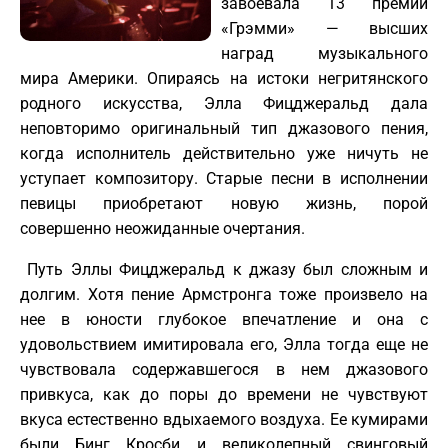
завоевала 13 премий
«Грэмми» — высших
наград музыкального
мира Америки. Опираясь на истоки негритянского
родного искусства, Элла Фицджеральд дала
неповторимо оригинальный тип джазового пения,
когда исполнитель действительно уже ничуть не
уступает композитору. Старые песни в исполнении
певицы приобретают новую жизнь, порой
совершенно неожиданные очертания.
Путь Эллы Фицджеральд к джазу был сложным и
долгим. Хотя пение Армстронга тоже произвело на
нее в юности глубокое впечатление и она с
удовольствием имитировала его, Элла тогда еще не
чувствовала содержавшегося в нем джазового
привкуса, как до поры до времени не чувствуют
вкуса естественно вдыхаемого воздуха. Ее кумирами
были Бинг Кросби и великолепный свинговый