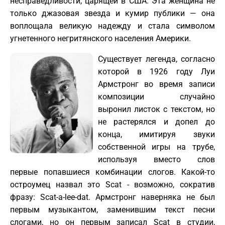
несправедливости, царящей в США. Эта женщина не
только джазовая звезда и кумир публики — она
воплощала великую надежду и стала символом
угнетенного негритянского населения Америки.
Существует легенда, согласно
которой в 1926 году Луи
Армстронг во время записи
композиции случайно
выронил листок с текстом, но
не растерялся и допел до
конца, имитируя звуки
собственной игры на трубе,
используя вместо слов
первые попавшиеся комбинации слогов. Какой-то
остроумец назвал это Scat - возможно, сократив
фразу: Scat-a-lee-dat. Армстронг наверняка не был
первым музыкантом, заменившим текст песни
слогами, но он первым записал Scat в студии,