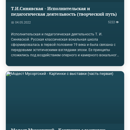
Т.И.Синявская - Исполнительская и
педагогическая деятельность (творческий путь)
5222 👁
📅 04.05.2022
Исполнительская и педагогическая деятельность Т. И.
Синявской. Русская классическая вокальная школа
сформировалась в первой половине 19 века и была связана с
передовыми эстетическими взглядами эпохи. Ее принципы
сложились под воздействием оперного и камерного вокального
творчества композиторов- классиков: Глинки, Даргомыжского,
Мусоргского, Бородина, Чайковского, Римского-Корсакова.
Вместе с тем русская вокальная школа вобрала в себя и
лучшие достижения мирового вокального искусства (в
особенности итальянского).Яркой представительницей
удачного симбиоза русской и итальянской вокальных школ
является Т.И. Синявская, известнейшая оперная…