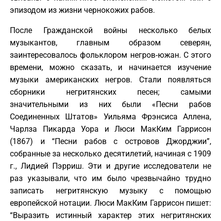
эпизодом из жизни чернокожих рабов.
После Гражданской войны несколько белых
музыкантов, главным образом северян,
заинтересовалось фольклором негров‑южан. С этого
времени, можно сказать, и начинается изучение
музыки американских негров. Стали появляться
сборники негритянских песен; самыми
значительными из них были «Песни рабов
Соединенных Штатов» Уильяма Фрэнсиса Аллена,
Чарлза Пикарда Уора и Люси МакКим Гаррисон
(1867) и “Песни рабов с островов Джорджии”,
собранные за несколько десятилетий, начиная с 1909
г., Лидией Пэрриш. Эти и другие исследователи не
раз указывали, что им было чрезвычайно трудно
записать негритянскую музыку с помощью
европейской нотации. Люси МакКим Гаррисон пишет:
“Выразить истинный характер этих негритянских