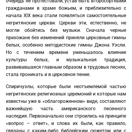
очередь не протестовали, устав быть второсортными
гражданами в храме божьем, и приблизительно с
начала XIX века стали появляться самостоятельные
негритянские церкви. Церкви эти, естественно, не
могли обойтись без музыки. Сначала черные
прихожане без изменений приняли церковные гимны
белых, особенно методистские гимны Джона Уэсли.
Но с течением времени уменьшалось влияние
культуры белых, и музыкальная традиция,
развивавшаяся главным образом в трудовых песнях,
стала проникать и в церковное пение.
Спиричуэлы, которые были неотъемлемой частью
негритянских религиозных церемоний и которые нам
известны уже в «облагороженном» виде, составляют
важнейшую часть американского песенного
наследия. Первоначально они строились на принципе
«вопрос – ответ», и слова их были, как правило,
связаны с каким‑либо библейским сюжетом или с