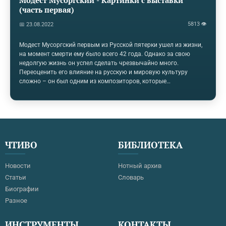
Модест Мусоргский - Картинки с выставки
(часть первая)
5813 👁
📅 23.08.2022
Модест Мусоргский первым из Русской пятерки ушел из жизни,
на момент смерти ему было всего 42 года. Однако за свою
недолгую жизнь он успел сделать чрезвычайно много.
Переоценить его влияние на русскую и мировую культуру
сложно – он был одним из композиторов, которые
предвосхитили и предопределили музыку XX века. Основные
жанры творчества Мусоргского – опера, вокальные и
фортепианные произведения. Рассмотрим его цикл “Картинки с
выставки”, чтобы познакомиться особенностями
композиторского языка Модеста Мусоргского. Виктор Гартман
Работу над циклом Мусоргский начал в 1874, в память о
ЧТИВО
БИБЛИОТЕКА
архитекторе Викторе Гартмане. Это было не первое…
Новости
Нотный архив
Статьи
Словарь
Биографии
Разное
ИНСТРУМЕНТЫ
КОНТАКТЫ