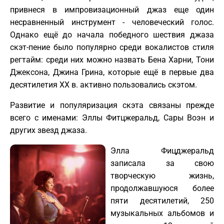
привнеся в импровизационный джаз еще один
несравненный инструмент - человеческий голос.
Однако ещё до начала победного шествия джаза
скэт-пение было популярно среди вокалистов стиля
регтайм: среди них можно назвать Бена Харни, Тони
Джексона, Джина Грина, которые ещё в первые два
десятилетия XX в. активно пользовались скэтом.
Развитие и популяризация скэта связаны прежде
всего с именами: Эллы Фитцжеральд, Сары Воэн и
других звезд джаза.
Элла Фицджеральд
записала за свою
творческую жизнь,
продолжавшуюся более
пяти десятилетий, 250
музыкальных альбомов и