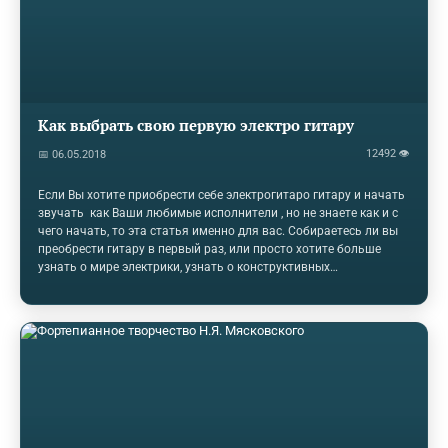
благодаря…
Как выбрать свою первую электро гитару
12492 👁
📅 06.05.2018
Если Вы хотите приобрести себе электрогитаро гитару и начать
звучать как Ваши любимые исполнители , но не знаете как и с
чего начать, то эта статья именно для вас. Собираетесь ли вы
преобрести гитару в первый раз, или просто хотите больше
узнать о мире электрики, узнать о конструктивных
особенностях электрогитар, то мы постараемся вам помочь .
Если Вы хотите купить поддержанную гитару гитару, что тоже
на наш взгляд очень хорошая идея, то мы поможем вам
советом с тем, как избежать ошибок в выборе, не попасть в
ситуацию с покупкой не исправной или некачественной гитары.
Ну что, поехали. 1.Лево или право Самое первое с чего стоит
начать,это…