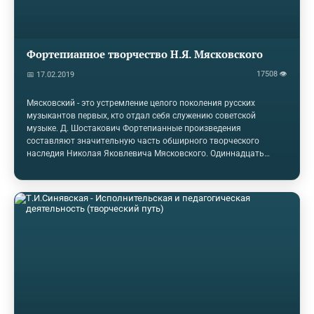
Фортепианное творчество Н.Я. Мясковского
17508 👁
📅 17.02.2019
Мясковский - это устремление целого поколения русских
музыкантов первых, кто отдал себя служению советской
музыке. Д. Шостакович Фортепианные произведения
составляют значительную часть обширного творческого
наследия Николая Яковлевича Мясковского. Одиннадцать
сонатных опусов (девять сонат, сонатина. Песня и рапсодия),
многочисленные фортепианные миниатюры, объединенные в
программно-тематические циклы («Пожелтевшие страницы».
«Причуды», «Воспоминания» и другие), серия пьес для юных
пианистов — таков вклад Мясковского в отечественную
литературу для фортепиано. На протяжении более чем пяти
десятилетий фортепианная музыка…