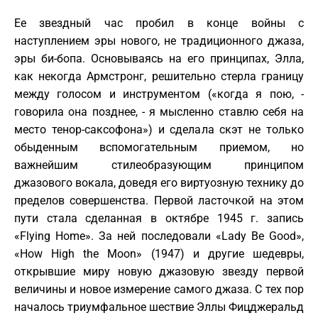
Ее звездный час пробил в конце войны с
наступлением эры нового, не традиционного джаза,
эры би-бопа. Основываясь на его принципах, Элла,
как некогда Армстронг, решительно стерла границу
между голосом и инструментом («когда я пою, -
говорила она позднее, - я мысленно ставлю себя на
место тенор-саксофона») и сделала скэт не только
обыденным вспомогательным приемом, но
важнейшим стилеобразующим принципом
джазового вокала, доведя его виртуозную технику до
пределов совершенства. Первой ласточкой на этом
пути стала сделанная в октябре 1945 г. запись
«Flying Home». За ней последовали «Lady Be Good»,
«How High the Moon» (1947) и другие шедевры,
открывшие миру новую джазовую звезду первой
величины и новое измерение самого джаза. С тех пор
началось триумфальное шествие Эллы Фицджеральд