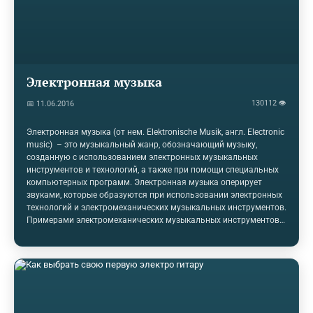
Электронная музыка
130112 👁
📅 11.06.2016
Электронная музыка (от нем. Elektronische Musik, англ. Electronic
music) – это музыкальный жанр, обозначающий музыку,
созданную с использованием электронных музыкальных
инструментов и технологий, а также при помощи специальных
компьютерных программ. Электронная музыка оперирует
звуками, которые образуются при использовании электронных
технологий и электромеханических музыкальных инструментов.
Примерами электромеханических музыкальных инструментов
могут служить телармониум, орган Хаммонда и электрогитара.
Чистый электронный звук получают, применяя такие
инструменты, как терменвокс,
синтезатор и компьютер. Электронная музыка прежде
ассоциировалась только с западной академической музыкой,
но это изменилось с появлением доступных по цене
электронных синтезаторов в конце 60-х. Синтезаторы