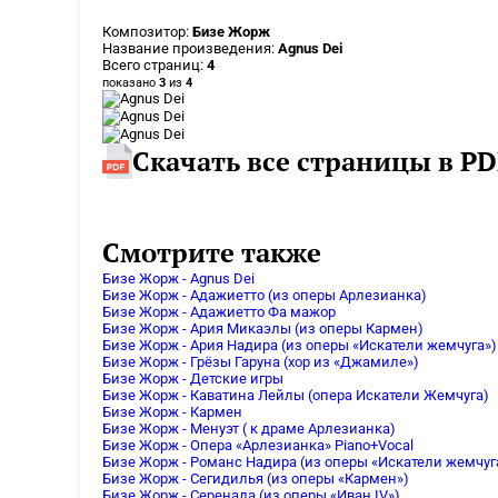
Композитор:
Бизе Жорж
Название произведения:
Agnus Dei
Всего страниц:
4
показано
3
из
4
Скачать все страницы в PD
Смотрите также
Бизе Жорж - Agnus Dei
Бизе Жорж - Адажиетто (из оперы Арлезианка)
Бизе Жорж - Адажиетто Фа мажор
Бизе Жорж - Ария Микаэлы (из оперы Кармен)
Бизе Жорж - Ария Надира (из оперы «Искатели жемчуга»)
Бизе Жорж - Грёзы Гаруна (хор из «Джамиле»)
Бизе Жорж - Детские игры
Бизе Жорж - Каватина Лейлы (опера Искатели Жемчуга)
Бизе Жорж - Кармен
Бизе Жорж - Менуэт ( к драме Арлезианка)
Бизе Жорж - Опера «Арлезианка» Piano+Vocal
Бизе Жорж - Романс Надира (из оперы «Искатели жемчуг
Бизе Жорж - Сегидилья (из оперы «Кармен»)
Бизе Жорж - Серенада (из оперы «Иван IV»)