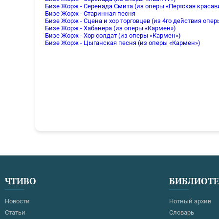
Бизе Жорж - Серенада Смита (из оперы «Пертская красав
Бизе Жорж - Старинная песня
Бизе Жорж - Сцена и хор торговцев (из 4го действия опе
Бизе Жорж - Хабанера (из оперы «Кармен»)
Бизе Жорж - Хор солдат (из оперы «Кармен»)
Бизе Жорж - Цыганская песня (из оперы «Кармен»)
ЧТИВО
БИБЛИОТ
Новости
Нотный архив
Статьи
Словарь