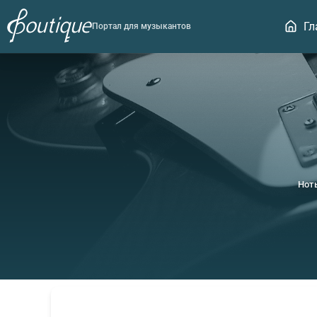
Гл
Портал для музыкантов
Нот