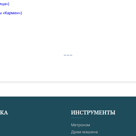
ица»)
ры «Кармен»)
ЕКА
ИНСТРУМЕНТЫ
Метроном
Драм машина