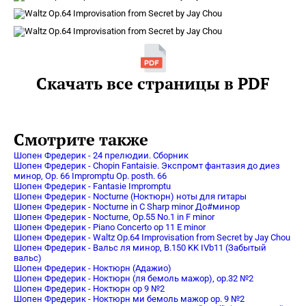
Скачать все страницы в PDF
Смотрите также
Шопен Фредерик - 24 прелюдии. Сборник
Шопен Фредерик - Chopin Fantaisie. Экспромт фантазия до диез
минор, Op. 66 Impromptu Op. posth. 66
Шопен Фредерик - Fantasie Impromptu
Шопен Фредерик - Nocturne (Ноктюрн) ноты для гитары
Шопен Фредерик - Nocturne in C Sharp minor До#минор
Шопен Фредерик - Nocturne, Op.55 No.1 in F minor
Шопен Фредерик - Piano Concerto op 11 E minor
Шопен Фредерик - Waltz Op.64 Improvisation from Secret by Jay Chou
Шопен Фредерик - Вальс ля минор, B.150 KK IVb11 (Забытый
вальс)
Шопен Фредерик - Ноктюрн (Адажио)
Шопен Фредерик - Ноктюрн (ля бемоль мажор), op.32 №2
Шопен Фредерик - Ноктюрн op 9 №2
Шопен Фредерик - Ноктюрн ми бемоль мажор op. 9 №2