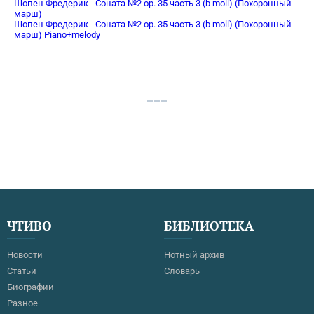
Шопен Фредерик - Соната №2 op. 35 часть 3 (b moll) (Похоронный
марш)
Шопен Фредерик - Соната №2 op. 35 часть 3 (b moll) (Похоронный
марш) Piano+melody
ЧТИВО
БИБЛИОТЕКА
Новости
Нотный архив
Статьи
Словарь
Биографии
Разное