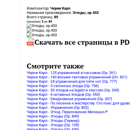
Композитор:
Черни Карл
Название произведения:
Этюды, op.453
Всего страниц:
89
показано
3
из
89
Скачать все страницы в PD
Смотрите также
Черни Карл - 125 упражнений в пассажах (Op. 261)
Черни Карл - 160 восьми тактовых упражнений (Оп. 821)
Черни Карл - 24 упражнения для пяти нот (Op. 777)
Черни Карл - 3 салонных этюда (Op. 756)
Черни Карл - 50 этюдов на legato и staccato (Оp. 335)
Черни Карл - 6 октавных этюдов (Op. 553)
Черни Карл - Ежедневные упражнения (Оp. 337)
Черни Карл - По лесенке к мастерству. Сто пьес для удов
Черни Карл - Упражнения (Op. 802)
Черни Карл - Этюд. Переложение Мелешко Р
Черни Карл - Этюды (Op. 849)
Черни Карл - Этюды (Гермер)
Черни Карл - Этюды (Оp. 139)
Черни Карл - Этюды (Оp. 636)