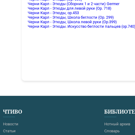
Черни Карл - Этюды (Сборник 1 и 2 части) Germer
Черни Карл - Этюды для левой руки (Op. 718)
Черни Карл - Этюды, op.453
Черни Карл - Этюды, Школа беглости (Ор. 299)
Черни Карл - Этюды, Школа левой руки (Оp.399)
Черни Карл - Этюды. Искусство беглости пальцев (ор.740
ЧТИВО
БИБЛИОТ
Новости
Нотный архив
Статьи
Словарь