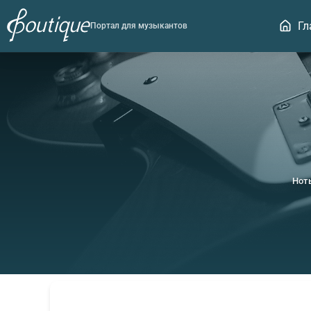
Гл
Портал для музыкантов
Нот