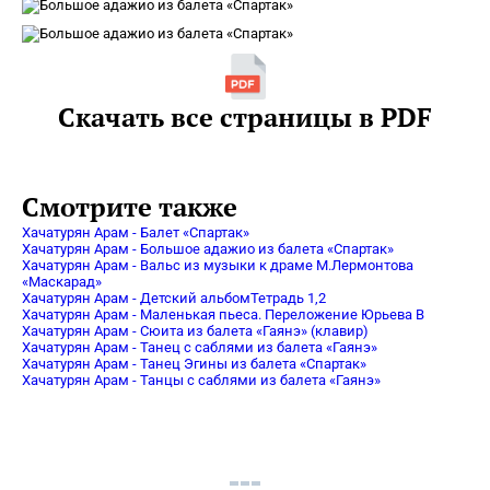
Скачать все страницы в PDF
Смотрите также
Хачатурян Арам - Балет «Спартак»
Хачатурян Арам - Большое адажио из балета «Спартак»
Хачатурян Арам - Вальс из музыки к драме М.Лермонтова
«Маскарад»
Хачатурян Арам - Детский альбомТетрадь 1,2
Хачатурян Арам - Маленькая пьеса. Переложение Юрьева В
Хачатурян Арам - Сюита из балета «Гаянэ» (клавир)
Хачатурян Арам - Танец с саблями из балета «Гаянэ»
Хачатурян Арам - Танец Эгины из балета «Спартак»
Хачатурян Арам - Танцы с саблями из балета «Гаянэ»