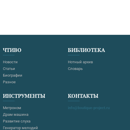
ЧТИВО
БИБЛИОТЕКА
Новости
Нотный архив
Статьи
Словарь
Биографии
Разное
ИНСТРУМЕНТЫ
КОНТАКТЫ
Метроном
info@boutique-project.ru
Драм машина
Развитие слуха
Генератор мелодий