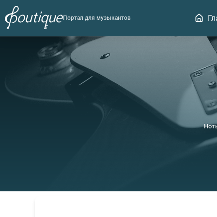
Гл
Портал для музыкантов
Нот