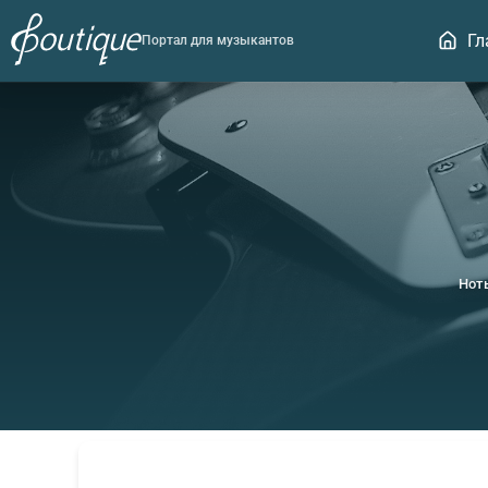
Гл
Портал для музыкантов
Нот