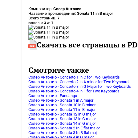
Композитор:
Солер Антонио
Название произведения:
Sonata 11 in B major
Всего страниц:
7
показано
3
из
7
Скачать все страницы в PD
Смотрите также
Солер Антонио - Concerto 1 in C for Two Keyboards
Солер Антонио - Concerto 2 in A minor for Two Keyboards
Солер Антонио - Concerto 3 in G Major for Two Keyboards
Солер Антонио - Concerto 4 in F for Two Keyboards
Солер Антонио - Fandango
Солер Антонио - Sonata 1 in A major
Солер Антонио - Sonata 10 in B minor
Солер Антонио - Sonata 11 in B major
Солер Антонио - Sonata 12 in G major
Солер Антонио - Sonata 13 in G major
Солер Антонио - Sonata 14 in G major
Солер Антонио - Sonata 2 In E flat major
Солер Антонио - Sonata 3 In B flat maj
Солер Антонио - Sonata 4 in G major