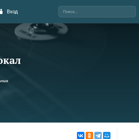
Вход
окал
ьных