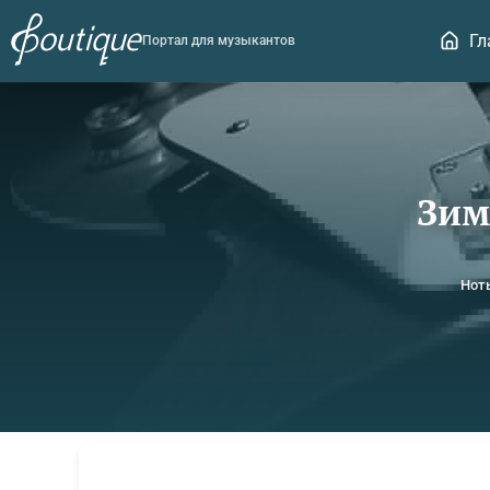
Гл
Портал для музыкантов
Зим
Нот