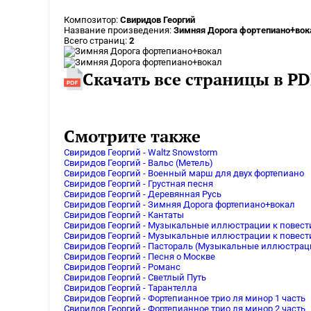
Композитор:
Свиридов Георгий
Название произведения:
Зимняя Дорога фортепиано+вок
Всего страниц:
2
Скачать все страницы в PD
Смотрите также
Свиридов Георгий - Waltz Snowstorm
Свиридов Георгий - Вальс (Метель)
Свиридов Георгий - Военный марш для двух фортепиано
Свиридов Георгий - Грустная песня
Свиридов Георгий - Деревянная Русь
Свиридов Георгий - Зимняя Дорога фортепиано+вокал
Свиридов Георгий - Кантаты
Свиридов Георгий - Музыкальные иллюстрации к повести
Свиридов Георгий - Музыкальные иллюстрации к повест
Свиридов Георгий - Пастораль (Музыкальные иллюстраци
Свиридов Георгий - Песня о Москве
Свиридов Георгий - Романс
Свиридов Георгий - Светлый Путь
Свиридов Георгий - Тарантелла
Свиридов Георгий - Фортепианное трио ля минор 1 часть
Свиридов Георгий - Фортепианное трио ля минор 2 часть