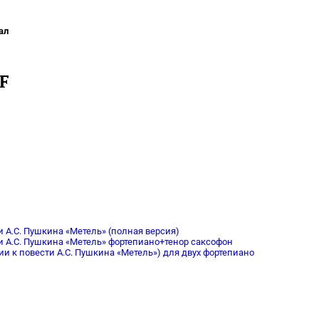
ал
F
 А.С. Пушкина «Метель» (полная версия)
и А.С. Пушкина «Метель» фортепиано+тенор саксофон
и к повести А.С. Пушкина «Метель») для двух фортепиано